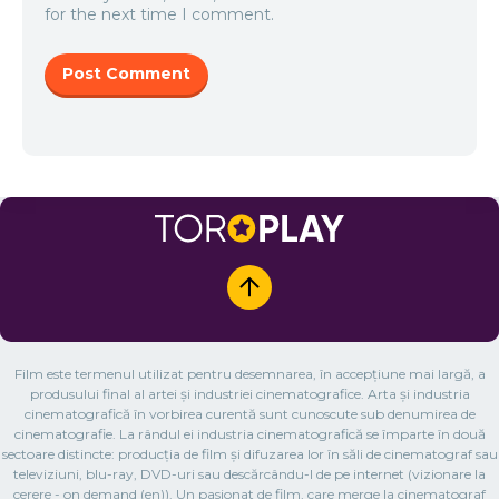
for the next time I comment.
Film este termenul utilizat pentru desemnarea, în accepțiune mai largă, a
produsului final al artei și industriei cinematografice. Arta și industria
cinematografică în vorbirea curentă sunt cunoscute sub denumirea de
cinematografie. La rândul ei industria cinematografică se împarte în două
sectoare distincte: producția de film și difuzarea lor în săli de cinematograf sau
televiziuni, blu-ray, DVD-uri sau descărcându-l de pe internet (vizionare la
cerere - on demand (en)). Un pasionat de film, care merge la cinematograf