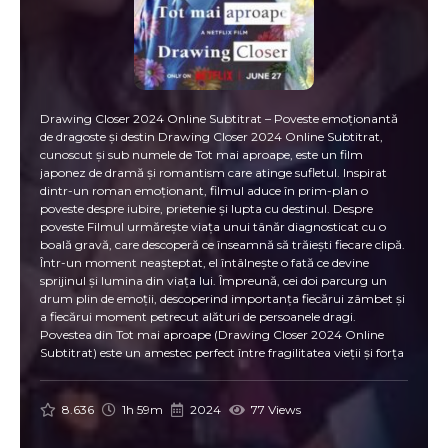
Drawing Closer 2024 Online Subtitrat – Poveste emoționantă
de dragoste și destin Drawing Closer 2024 Online Subtitrat,
cunoscut și sub numele de Tot mai aproape, este un film
japonez de dramă și romantism care atinge sufletul. Inspirat
dintr-un roman emoționant, filmul aduce în prim-plan o
poveste despre iubire, prietenie și lupta cu destinul. Despre
poveste Filmul urmărește viața unui tânăr diagnosticat cu o
boală gravă, care descoperă ce înseamnă să trăiești fiecare clipă.
Într-un moment neașteptat, el întâlnește o fată ce devine
sprijinul și lumina din viața lui. Împreună, cei doi parcurg un
drum plin de emoții, descoperind importanța fiecărui zâmbet și
a fiecărui moment petrecut alături de persoanele dragi.
Povestea din Tot mai aproape (Drawing Closer 2024 Online
Subtitrat) este un amestec perfect între fragilitatea vieții și forța
iubirii, oferind spectatorilor o experiență cinematografică unică.
De ce merită să vezi Drawing Closer 2024 Online Subtitrat 💖 O
poveste romantică intensă – emoție și tandrețe la fiecare scenă.
8.636
1h 59m
2024
77 Views
🎭 Actori talentați – interpretări memorabile care dau viață
personajelor. 🌸 Teme profunde – iubire, speranță, acceptarea