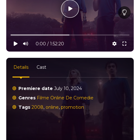
10% progress
play
volume
0:00 / 1:52:20
settings
full
Details
Cast
Premiere date
July 10, 2024
Genres
Filme Online De Comedie
Tags
2008
,
online
,
promotion