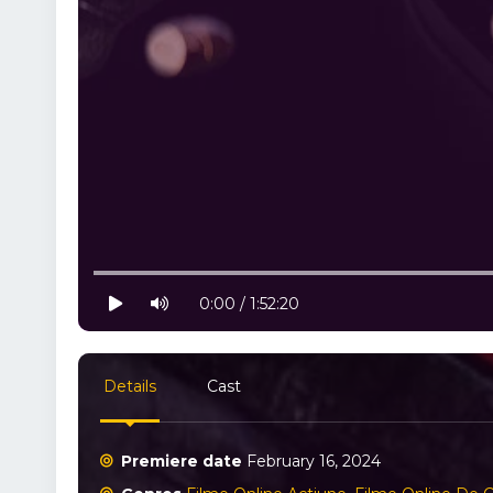
10% progress
play
volume
0:00 / 1:52:20
Details
Cast
Premiere date
February 16, 2024