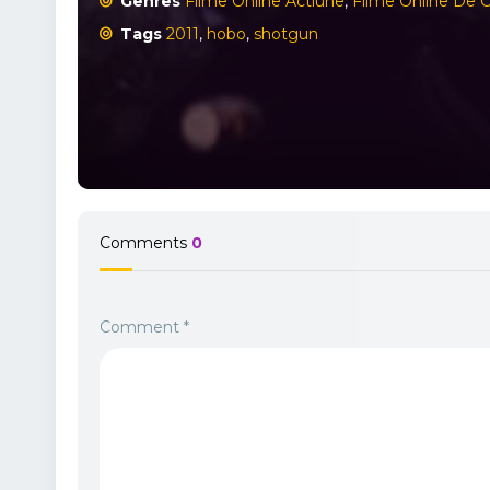
Genres
Filme Online Actiune
,
Filme Online De
Tags
2011
,
hobo
,
shotgun
Comments
0
Comment
*