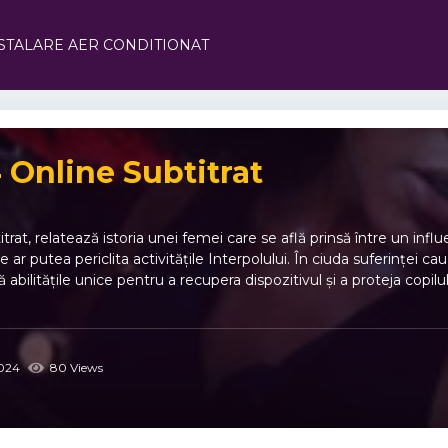
STALARE AER CONDITIONAT
 Online Subtitrat
rat, relatează istoria unei femei care se află prinsă între un inf
 ar putea periclita activitățile Interpolului. În ciuda suferinței c
ă abilitățile unice pentru a recupera dispozitivul și a proteja copilu
024
80 Views