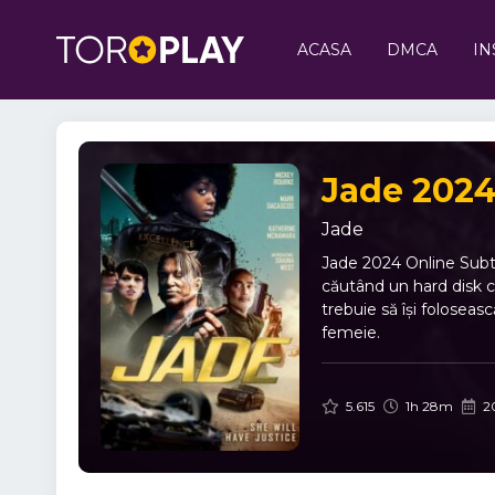
ACASA
DMCA
IN
Jade 2024
Jade
Jade 2024 Online Subtit
căutând un hard disk ce
trebuie să își foloseasc
femeie.
5.615
1h 28m
2