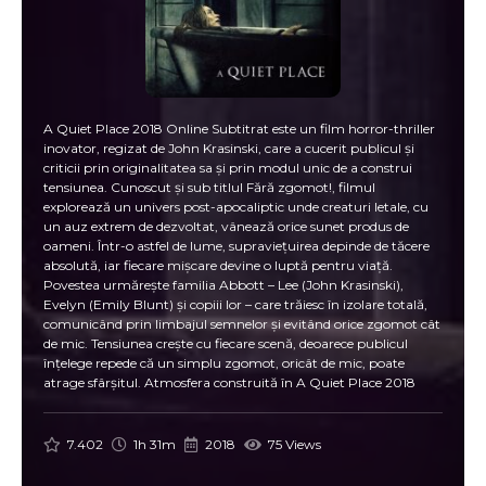
A Quiet Place 2018 Online Subtitrat este un film horror-thriller
inovator, regizat de John Krasinski, care a cucerit publicul și
criticii prin originalitatea sa și prin modul unic de a construi
tensiunea. Cunoscut și sub titlul Fără zgomot!, filmul
explorează un univers post-apocaliptic unde creaturi letale, cu
un auz extrem de dezvoltat, vânează orice sunet produs de
oameni. Într-o astfel de lume, supraviețuirea depinde de tăcere
absolută, iar fiecare mișcare devine o luptă pentru viață.
Povestea urmărește familia Abbott – Lee (John Krasinski),
Evelyn (Emily Blunt) și copiii lor – care trăiesc în izolare totală,
comunicând prin limbajul semnelor și evitând orice zgomot cât
de mic. Tensiunea crește cu fiecare scenă, deoarece publicul
înțelege repede că un simplu zgomot, oricât de mic, poate
atrage sfârșitul. Atmosfera construită în A Quiet Place 2018
Online Subtitrat este una dintre cele mai intense din
cinematografia modernă, datorită regiei minimaliste, sunetului
perfect calculat și interpretărilor memorabile. Fără zgomot! nu
7.402
1h 31m
2018
75 Views
este doar un film horror obișnuit, ci și o poveste profundă despre
dragoste, sacrificiu și importanța familiei. Scenele emoționante