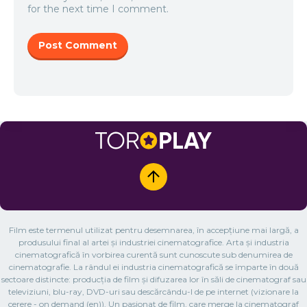
for the next time I comment.
Film este termenul utilizat pentru desemnarea, în accepțiune mai largă, a
produsului final al artei și industriei cinematografice. Arta și industria
cinematografică în vorbirea curentă sunt cunoscute sub denumirea de
cinematografie. La rândul ei industria cinematografică se împarte în două
sectoare distincte: producția de film și difuzarea lor în săli de cinematograf sau
televiziuni, blu-ray, DVD-uri sau descărcându-l de pe internet (vizionare la
cerere - on demand (en)). Un pasionat de film, care merge la cinematograf