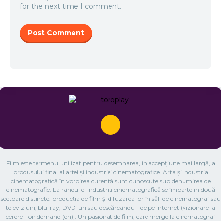
for the next time I comment.
Film este termenul utilizat pentru desemnarea, în accepțiune mai largă, a
produsului final al artei și industriei cinematografice. Arta și industria
cinematografică în vorbirea curentă sunt cunoscute sub denumirea de
cinematografie. La rândul ei industria cinematografică se împarte în două
sectoare distincte: producția de film și difuzarea lor în săli de cinematograf sau
televiziuni, blu-ray, DVD-uri sau descărcându-l de pe internet (vizionare la
cerere - on demand (en)). Un pasionat de film, care merge la cinematograf