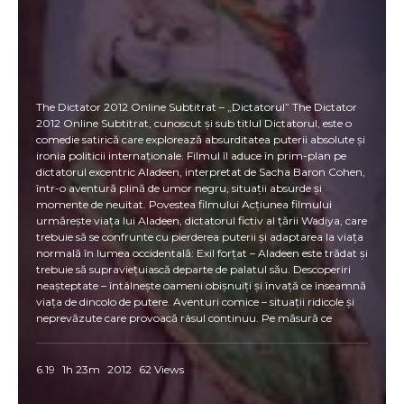
The Dictator 2012 Online Subtitrat – „Dictatorul” The Dictator
2012 Online Subtitrat, cunoscut și sub titlul Dictatorul, este o
comedie satirică care explorează absurditatea puterii absolute și
ironia politicii internaționale. Filmul îl aduce în prim-plan pe
dictatorul excentric Aladeen, interpretat de Sacha Baron Cohen,
într-o aventură plină de umor negru, situații absurde și
momente de neuitat. Povestea filmului Acțiunea filmului
urmărește viața lui Aladeen, dictatorul fictiv al țării Wadiya, care
trebuie să se confrunte cu pierderea puterii și adaptarea la viața
normală în lumea occidentală: Exil forțat – Aladeen este trădat și
trebuie să supraviețuiască departe de palatul său. Descoperiri
neașteptate – întâlnește oameni obișnuiți și învață ce înseamnă
viața de dincolo de putere. Aventuri comice – situații ridicole și
neprevăzute care provoacă râsul continuu. Pe măsură ce
încearcă să recupereze controlul asupra țării sale, Aladeen
învață lecții surprinzătoare despre umanitate, prietenie și iubire.
De ce să vezi The Dictator Online Subtitrat? 😂 Umor inteligent
6.19
1h 23m
2012
62 Views
și satiric – Sacha Baron Cohen într-un rol memorabil. 🌎 Critică
socială subtilă – ironie la adresa puterii și politicii globale. ⭐