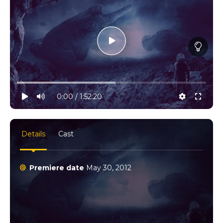
10% progress
play
volume
0:00 / 1:52:20
settings
full
Details
Cast
Premiere date
May 30, 2012