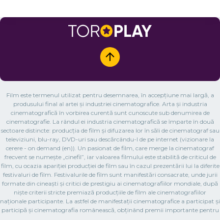
Film este termenul utilizat pentru desemnarea, în accepțiune mai largă, a
produsului final al artei și industriei cinematografice. Arta și industria
cinematografică în vorbirea curentă sunt cunoscute sub denumirea de
cinematografie. La rândul ei industria cinematografică se împarte în două
sectoare distincte: producția de film și difuzarea lor în săli de cinematograf sau
televiziuni, blu-ray, DVD-uri sau descărcându-l de pe internet (vizionare la
cerere - on demand (en)). Un pasionat de film, care merge la cinematograf
frecvent se numește „cinefil”, iar valoarea filmului este stabilită de criticul de
film, cu ocazia apariției producției de film sau în cazul prezentării lui la diferite
festivaluri de film. Festivalurile de film sunt manifestări consacrate, unde jurii
formate din cineaști și critici de prestigiu ai cinematografiilor mondiale, după
niște criterii stricte premiază producțiile de film ale cinematografiilor
naționale participante. La astfel de manifestații cinematografice a participat și
participă și cinematografia românească, obținând premii importante pentru
filmul românesc. Prima proiecție cinematografică publică a unui film, cu