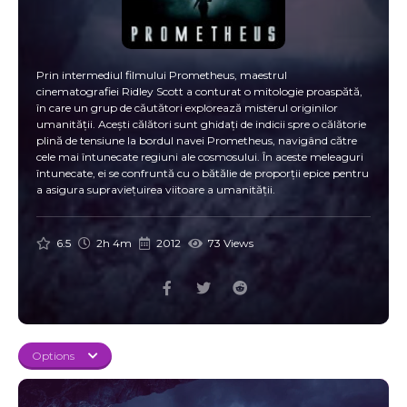
Prin intermediul filmului Prometheus, maestrul
cinematografiei Ridley Scott a conturat o mitologie proaspătă,
în care un grup de căutători explorează misterul originilor
umanității. Acești călători sunt ghidați de indicii spre o călătorie
plină de tensiune la bordul navei Prometheus, navigând către
cele mai întunecate regiuni ale cosmosului. În aceste meleaguri
întunecate, ei se confruntă cu o bătălie de proporții epice pentru
a asigura supraviețuirea viitoare a umanității.
6.5
2h 4m
2012
73 Views
Options