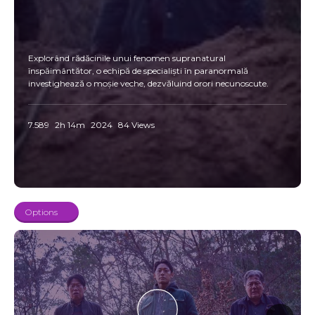
Explorând rădăcinile unui fenomen supranatural
înspăimântător, o echipă de specialiști în paranormală
investighează o moșie veche, dezvăluind orori necunoscute.
7.589
2h 14m
2024
84 Views
Options