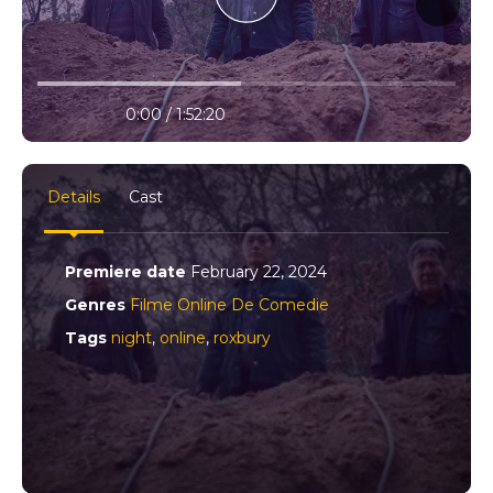
10% progress
play
volume
0:00 / 1:52:20
settings
full
Details
Cast
Premiere date
February 22, 2024
Genres
Filme Online De Comedie
Tags
night
,
online
,
roxbury