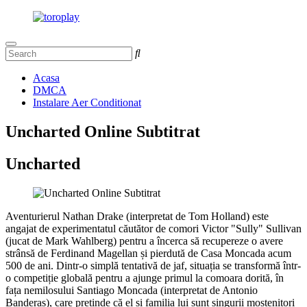
Acasa
DMCA
Instalare Aer Conditionat
Uncharted Online Subtitrat
Uncharted
Aventurierul Nathan Drake (interpretat de Tom Holland) este
angajat de experimentatul căutător de comori Victor "Sully" Sullivan
(jucat de Mark Wahlberg) pentru a încerca să recupereze o avere
strânsă de Ferdinand Magellan și pierdută de Casa Moncada acum
500 de ani. Dintr-o simplă tentativă de jaf, situația se transformă într-
o competiție globală pentru a ajunge primul la comoara dorită, în
fața nemilosului Santiago Moncada (interpretat de Antonio
Banderas), care pretinde că el și familia lui sunt singurii moștenitori