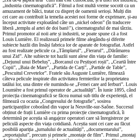
„industria cinematografică”. Filmul a fost multă vreme socotit ca un
amuzament de bâlci, tratat cu dispreț de oamenii serioși. Mulți din
cei care au contribuit la temelia acestei noi forme de exprimare, și-au
început activitate exploatând câte un „nickel odeon” (în traducere
liberă „templu al artei de doi bani\"), cinematograful de mai târziu.
Primul promotor al noii arte și industrii, se poate spune că a fost
Louis Lumière. El realizează primele filme alegându-și diferite
subiecte hazlii din însăși fabrica lor de aparate de fotografiat. Astfel
au fost realizate pelicule ca „Tâmplarul”, „Fierarul”, „Dărâmarea
unui Zid”. Alte subiecte tot hazlii sunt alese din viața de familie:
„Dejunul unui Bebeluș”, „Borcanul cu Peștișori roșii”, „Ceartă între
Copii”, „Baia de Mare”, „Partida de Carți”, „Partide de Table”,
„Pescuitul Crevetelor”. Fratele său Auguste Lumière, filmează
câteva pelicule inspirate din activitatea fermierilor la proprietatea
tatălui lor, una dintre ele numindu-se „Femei care ard Ierburi”. Louis
Loumière a fost primul operator de „actualități”. În iunie 1895, când
proiecția cinematografică se făcea numai sub titlu de experiență, el
filmează cu ocazia „Congresului de fotografie”, sosirea
participanților coborând din vapor la Neuville-sur-Saône. Succesul
obținut de frații Lumière cu prima proiecție cinematografică, îi
determină pe aceștia să angajeze operatori care să înregistreze pe
peliculă aspecte din viața cotidiană. Aceștia sunt cei care au făcut
posibilă apariția „jurnalului de actualități”, „documentarului”,
„reportajului”, precum și primele „montaje de film”. Primul „montaj