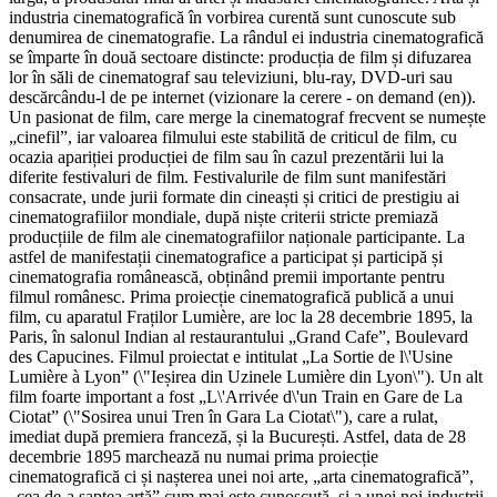
industria cinematografică în vorbirea curentă sunt cunoscute sub
denumirea de cinematografie. La rândul ei industria cinematografică
se împarte în două sectoare distincte: producția de film și difuzarea
lor în săli de cinematograf sau televiziuni, blu-ray, DVD-uri sau
descărcându-l de pe internet (vizionare la cerere - on demand (en)).
Un pasionat de film, care merge la cinematograf frecvent se numește
„cinefil”, iar valoarea filmului este stabilită de criticul de film, cu
ocazia apariției producției de film sau în cazul prezentării lui la
diferite festivaluri de film. Festivalurile de film sunt manifestări
consacrate, unde jurii formate din cineaști și critici de prestigiu ai
cinematografiilor mondiale, după niște criterii stricte premiază
producțiile de film ale cinematografiilor naționale participante. La
astfel de manifestații cinematografice a participat și participă și
cinematografia românească, obținând premii importante pentru
filmul românesc. Prima proiecție cinematografică publică a unui
film, cu aparatul Fraților Lumière, are loc la 28 decembrie 1895, la
Paris, în salonul Indian al restaurantului „Grand Cafe”, Boulevard
des Capucines. Filmul proiectat e intitulat „La Sortie de l\'Usine
Lumière à Lyon” (\"Ieșirea din Uzinele Lumière din Lyon\"). Un alt
film foarte important a fost „L\'Arrivée d\'un Train en Gare de La
Ciotat” (\"Sosirea unui Tren în Gara La Ciotat\"), care a rulat,
imediat după premiera franceză, și la București. Astfel, data de 28
decembrie 1895 marchează nu numai prima proiecție
cinematografică ci și nașterea unei noi arte, „arta cinematografică”,
„cea de-a șaptea artă” cum mai este cunoscută, și a unei noi industrii,