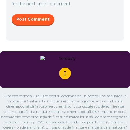
for the next time I comment.
Film este termenul utilizat pentru desemnarea, în accepțiune mai largă, a
produsului final al artei și industriei cinematografice. Arta și industria
cinematografică în vorbirea curentă sunt cunoscute sub denumirea de
cinematografie. La rândul ei industria cinematografică se împarte în două
sectoare distincte: producția de film și difuzarea lor în săli de cinematograf sau
televiziuni, blu-ray, DVD-uri sau descărcându-l de pe internet (vizionare la
cerere - on demand (en)). Un pasionat de film, care merge la cinematograf