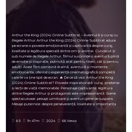
Arthur the King (2024) Online Subtitrat – Aventură și curaj cu
Regele Arthur Arthur the King (2024) Online Subtitrat aduce
pe ecrane o poveste emoționantă și captivantă despre curaj,
loialitate și legătura specială dintre om și animal. Cunoscut și
sub numele de Regele Arthur, filmul surprinde o aventură plină
de emoție și inspirație, potrivită atât pentru tineri, cât și pentru
adulți. Acest film combină dramă, aventură și momente
emoționante, oferind o experiență cinematografică completă
care te va ține lipit de ecran. 🔥 De ce să vezi Arthur the King
(2024) Online Subtitrat? Poveste inspirațională: curaj, prietenie
și lecții de viață memorabile. Personaje captivante: legătura
dintre Regele Arthur și protagonist este impresionantă. Scene
spectaculoase: peisaje uimitoare și aventuri pline de suspans.
Mesaje puternice: despre perseverență, loialitate și importanța
relațiilor. Online subtitrat: experiență completă și ușor de
urmărit în limba română. 🌍 Povestea filmului Filmul
urmărește povestea lui Regele Arthur, un câine cu inimă mare,
6.5
1h 47m
2024
66 Views
și a stăpânului său într-o aventură care le va testa curajul și
prietenia. În Arthur the King (2024) Online Subtitrat, cei doi se