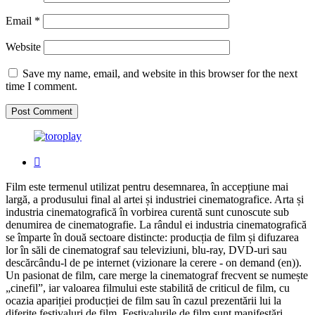
Email
*
Website
Save my name, email, and website in this browser for the next
time I comment.
Film este termenul utilizat pentru desemnarea, în accepțiune mai
largă, a produsului final al artei și industriei cinematografice. Arta și
industria cinematografică în vorbirea curentă sunt cunoscute sub
denumirea de cinematografie. La rândul ei industria cinematografică
se împarte în două sectoare distincte: producția de film și difuzarea
lor în săli de cinematograf sau televiziuni, blu-ray, DVD-uri sau
descărcându-l de pe internet (vizionare la cerere - on demand (en)).
Un pasionat de film, care merge la cinematograf frecvent se numește
„cinefil”, iar valoarea filmului este stabilită de criticul de film, cu
ocazia apariției producției de film sau în cazul prezentării lui la
diferite festivaluri de film. Festivalurile de film sunt manifestări