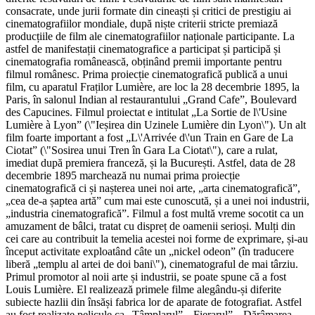
consacrate, unde jurii formate din cineaști și critici de prestigiu ai
cinematografiilor mondiale, după niște criterii stricte premiază
producțiile de film ale cinematografiilor naționale participante. La
astfel de manifestații cinematografice a participat și participă și
cinematografia românească, obținând premii importante pentru
filmul românesc. Prima proiecție cinematografică publică a unui
film, cu aparatul Fraților Lumière, are loc la 28 decembrie 1895, la
Paris, în salonul Indian al restaurantului „Grand Cafe”, Boulevard
des Capucines. Filmul proiectat e intitulat „La Sortie de l\'Usine
Lumière à Lyon” (\"Ieșirea din Uzinele Lumière din Lyon\"). Un alt
film foarte important a fost „L\'Arrivée d\'un Train en Gare de La
Ciotat” (\"Sosirea unui Tren în Gara La Ciotat\"), care a rulat,
imediat după premiera franceză, și la București. Astfel, data de 28
decembrie 1895 marchează nu numai prima proiecție
cinematografică ci și nașterea unei noi arte, „arta cinematografică”,
„cea de-a șaptea artă” cum mai este cunoscută, și a unei noi industrii,
„industria cinematografică”. Filmul a fost multă vreme socotit ca un
amuzament de bâlci, tratat cu dispreț de oamenii serioși. Mulți din
cei care au contribuit la temelia acestei noi forme de exprimare, și-au
început activitate exploatând câte un „nickel odeon” (în traducere
liberă „templu al artei de doi bani\"), cinematograful de mai târziu.
Primul promotor al noii arte și industrii, se poate spune că a fost
Louis Lumière. El realizează primele filme alegându-și diferite
subiecte hazlii din însăși fabrica lor de aparate de fotografiat. Astfel
au fost realizate pelicule ca „Tâmplarul”, „Fierarul”, „Dărâmarea