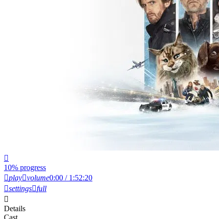
10% progress
play
volume
0:00 / 1:52:20
settings
full
Details
Cast