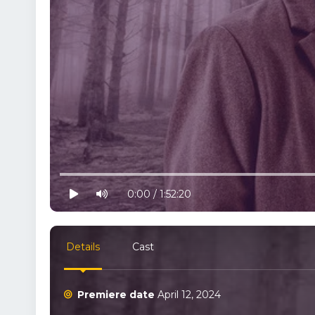
10% progress
play
volume
0:00 / 1:52:20
Details
Cast
Premiere date
April 12, 2024