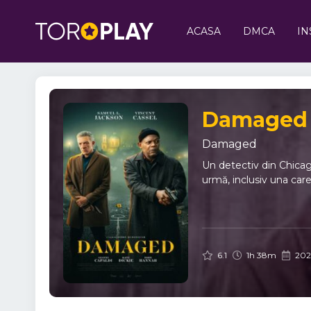
ACASA
DMCA
IN
Damaged F
Damaged
Un detectiv din Chicag
urmă, inclusiv una care 
6.1
1h 38m
202