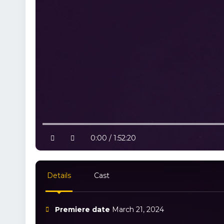
10% progress
play
volume
0:00 / 1:52:20
Details
Cast
Premiere date
March 21, 2024