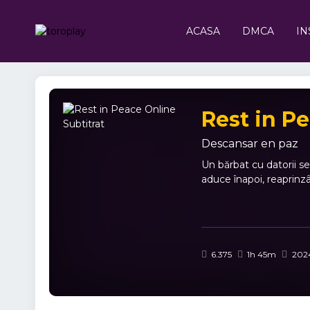
ACASA
DMCA
IN
Rest in P
Descansar en paz
Un bărbat cu datorii se
aduce înapoi, reaprinzân
6.375
1h 45m
202