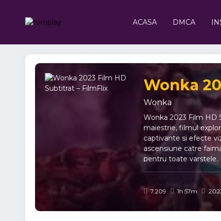
ACASA
DMCA
IN
Wonka 202
Wonka
Wonka 2023 Film HD Sub
maiestrie, filmul explo
captivante si efecte v
ascensiune catre faima
pentru toate varstele. D
Dahl, "Wonka" dezvalui
principal, filmul aduce
demonstreze ca visuril
7.209
1h 57m
202
ciocolata ascunde o po