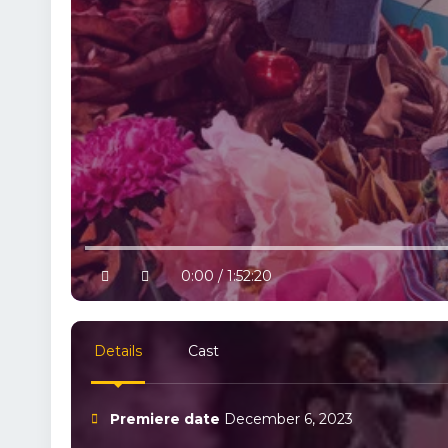
10% progress
play
volume
0:00 / 1:52:20
Details
Cast
Premiere date
December 6, 2023