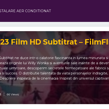
STALARE AER CONDITIONAT
3 Film HD Subtitrat – FilmFl
titrat ne duce intr-o calatorie fascinanta in lumea minunata si m
reaza originile lui Willy Wonka si aventurile sale inainte de a dev
izuale uimitoare, descoperim secretele fermecatoare ale fabricii 
 si succes. O distributie talentata da viata personajelor indragi
escriere inspirata de la cinemagia Inspirat din universul captivant a
e trecutul si povestea deveniri Willy Wonka, legendara figura di
 in prim-plan o versiune tanara si plina de viziune a lui Wonka, de
e pot deveni realitate. Wonka 2023 Film HD Subtitrat, O aventura
3
66 Views
veste extraordinara.