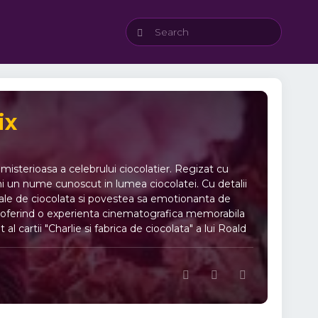
ix
isterioasa a celebrului ciocolatier. Regizat cu
eni un nume cunoscut in lumea ciocolatei. Cu detalii
sale de ciocolata si povestea sa emotionanta de
te, oferind o experienta cinematografica memorabila
l cartii "Charlie si fabrica de ciocolata" a lui Roald
n lumea ciocolatei. Cu Timothée Chalamet in rolul
terminat sa transforme lumea cu inovatii dulci si sa
 captivanta si plina de magie, unde fiecare