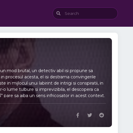
-un mod brutal, un detectiv abil isi propune sa
in procesul acesta, el isi destrama convingerile
n mijlocul unui labirint de intrigi si conspiratii, in
tr-o lume tulbure si imprevizibila, el descopera ca
 pare sa aiba un sens infricosator in acest context.