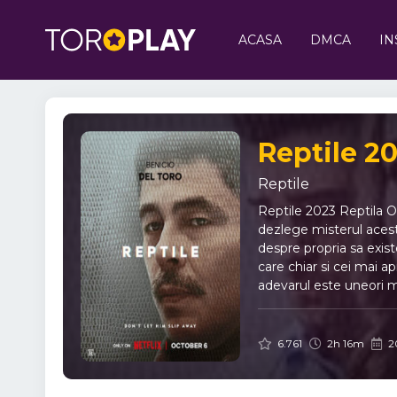
ACASA
DMCA
IN
Reptile 20
Reptile
Reptile 2023 Reptila On
dezlege misterul acestu
despre propria sa existe
care chiar si cei mai a
adevarul este uneori ma
6.761
2h 16m
2