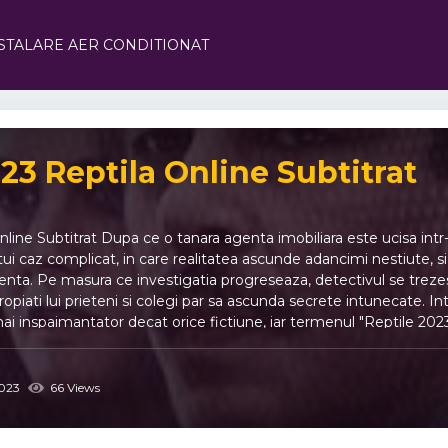
STALARE AER CONDITIONAT
23 Reptila Online Subtitrat
line Subtitrat Dupa ce o tanara agenta imobiliara este ucisa intr
i caz complicat, in care realitatea ascunde adancimi nestiute, si 
nta. Pe masura ce investigatia progreseaza, detectivul se trezeste i
propiati lui prieteni si colegi par sa ascunda secrete intunecate. In
i inspaimantator decat orice fictiune, iar termenul "Reptile 2023"
023
66 Views