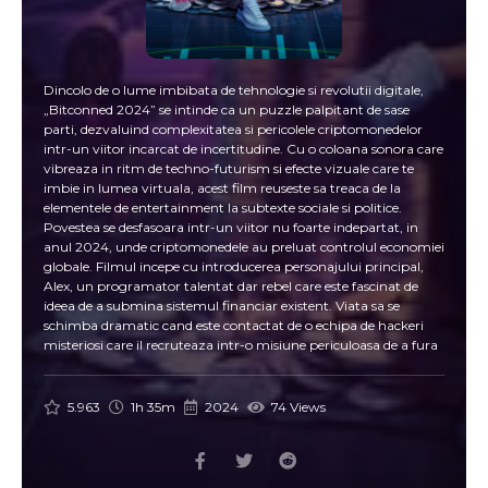
Dincolo de o lume imbibata de tehnologie si revolutii digitale,
„Bitconned 2024” se intinde ca un puzzle palpitant de sase
parti, dezvaluind complexitatea si pericolele criptomonedelor
intr-un viitor incarcat de incertitudine. Cu o coloana sonora care
vibreaza in ritm de techno-futurism si efecte vizuale care te
imbie in lumea virtuala, acest film reuseste sa treaca de la
elementele de entertainment la subtexte sociale si politice.
Povestea se desfasoara intr-un viitor nu foarte indepartat, in
anul 2024, unde criptomonedele au preluat controlul economiei
globale. Filmul incepe cu introducerea personajului principal,
Alex, un programator talentat dar rebel care este fascinat de
ideea de a submina sistemul financiar existent. Viata sa se
schimba dramatic cand este contactat de o echipa de hackeri
misteriosi care il recruteaza intr-o misiune periculoasa de a fura
o cantitate masiva de Bitcoin de la o corporatie bancara. Pe
masura ce actiunea se desfasoara, spectacolul urmareste echipa
lui Alex in timp ce incearca sa navigheze prin labirintul virtual al
5.963
1h 35m
2024
74 Views
securitatii cibernetice si sa evite amenintarile guvernamentale
care ii urmaresc in permanenta. In timp ce operatiunea lor
avanseaza, Alex incepe sa se intrebe daca urmaresc un scop
nobil sau sunt doar pioni intr-un joc mai mare, in care interesele