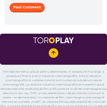
Film este termenul utilizat pentru desemnarea, în accepțiune mai largă, a
produsului final al artei și industriei cinematografice. Arta și industria
cinematografică în vorbirea curentă sunt cunoscute sub denumirea de
cinematografie. La rândul ei industria cinematografică se împarte în două
sectoare distincte: producția de film și difuzarea lor în săli de cinematograf sau
televiziuni, blu-ray, DVD-uri sau descărcându-l de pe internet (vizionare la
cerere - on demand (en)). Un pasionat de film, care merge la cinematograf
frecvent se numește „cinefil”, iar valoarea filmului este stabilită de criticul de
film, cu ocazia apariției producției de film sau în cazul prezentării lui la diferite