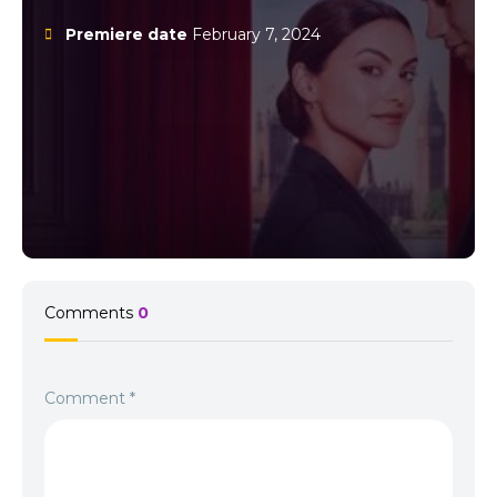
eleganța, fiind o invitație la visare și o poveste despre curajul de a
Premiere date
February 7, 2024
te reinventa. Pentru iubitorii de comedii romantice cu farmec
modern, această producție este o alegere excelentă.
Comments
0
Comment
*