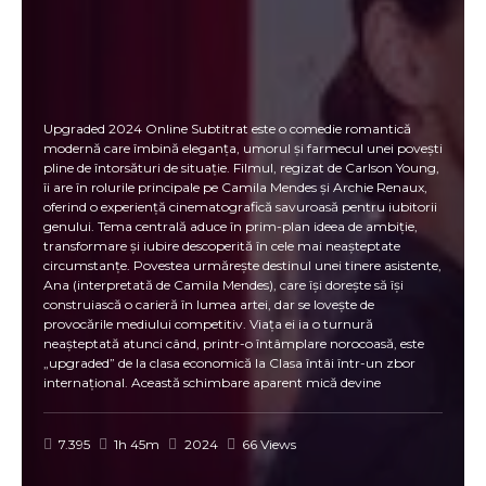
Upgraded 2024 Online Subtitrat este o comedie romantică
modernă care îmbină eleganța, umorul și farmecul unei povești
pline de întorsături de situație. Filmul, regizat de Carlson Young,
îi are în rolurile principale pe Camila Mendes și Archie Renaux,
oferind o experiență cinematografică savuroasă pentru iubitorii
genului. Tema centrală aduce în prim-plan ideea de ambiție,
transformare și iubire descoperită în cele mai neașteptate
circumstanțe. Povestea urmărește destinul unei tinere asistente,
Ana (interpretată de Camila Mendes), care își dorește să își
construiască o carieră în lumea artei, dar se lovește de
provocările mediului competitiv. Viața ei ia o turnură
neașteptată atunci când, printr-o întâmplare norocoasă, este
„upgraded” de la clasa economică la Clasa întâi într-un zbor
internațional. Această schimbare aparent mică devine
catalizatorul unei serii de evenimente care îi deschid drumul
către o lume a luxului, oportunităților și iubirii neașteptate. În
Upgraded 2024 Online Subtitrat, întâlnirea Anei cu un tânăr
7.395
1h 45m
2024
66 Views
fermecător, William (Archie Renaux), declanșează o poveste de
dragoste plină de farmec, dar și de provocări. Minciunile și