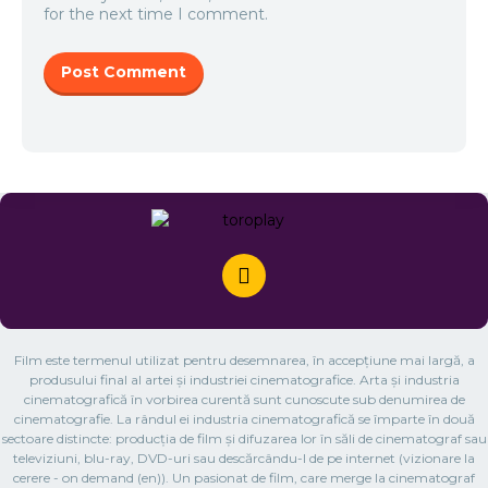
for the next time I comment.
Film este termenul utilizat pentru desemnarea, în accepțiune mai largă, a
produsului final al artei și industriei cinematografice. Arta și industria
cinematografică în vorbirea curentă sunt cunoscute sub denumirea de
cinematografie. La rândul ei industria cinematografică se împarte în două
sectoare distincte: producția de film și difuzarea lor în săli de cinematograf sau
televiziuni, blu-ray, DVD-uri sau descărcându-l de pe internet (vizionare la
cerere - on demand (en)). Un pasionat de film, care merge la cinematograf