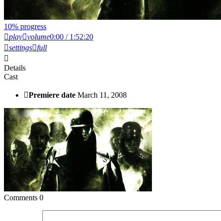
10% progress
play
volume
0:00 / 1:52:20
settings
full
Details
Cast
Premiere date
March 11, 2008
Comments
0