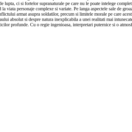
de lupta, ci si fortelor supranaturale pe care nu le poate intelege compl
and la viata personaje complexe si variate. Pe langa aspectele sale de gr
ictului armat asupra soldatilor, precum si limitele morale pe care acesti
aului absolut si despre natura inexplicabila a unei realitati mai intunecat
ilor profunde. Cu o regie ingenioasa, interpretari puternice si o atmosf