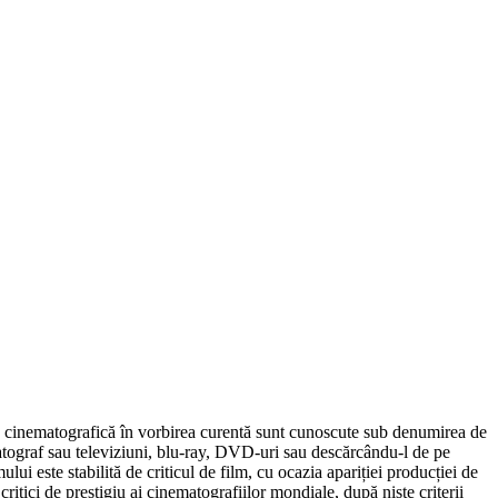
tria cinematografică în vorbirea curentă sunt cunoscute sub denumirea de
matograf sau televiziuni, blu-ray, DVD-uri sau descărcându-l de pe
ui este stabilită de criticul de film, cu ocazia apariției producției de
 critici de prestigiu ai cinematografiilor mondiale, după niște criterii