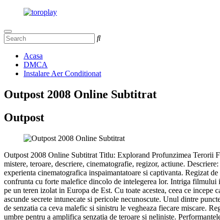
Acasa
DMCA
Instalare Aer Conditionat
Outpost 2008 Online Subtitrat
Outpost
Outpost 2008 Online Subtitrat Titlu: Explorand Profunzimea Terorii Fil
mistere, teroare, descriere, cinematografie, regizor, actiune. Descrier
experienta cinematografica inspaimantatoare si captivanta. Regizat de St
confrunta cu forte malefice dincolo de intelegerea lor. Intriga filmul
pe un teren izolat in Europa de Est. Cu toate acestea, ceea ce incepe 
ascunde secrete intunecate si pericole necunoscute. Unul dintre punctele
de senzatia ca ceva malefic si sinistru le vegheaza fiecare miscare. Re
umbre pentru a amplifica senzatia de teroare si neliniste. Performantel