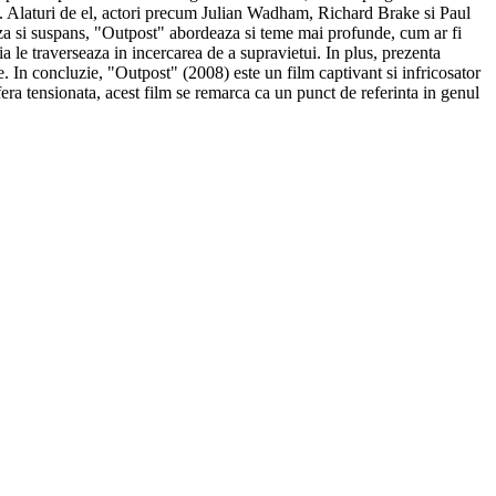
et. Alaturi de el, actori precum Julian Wadham, Richard Brake si Paul
oaza si suspans, "Outpost" abordeaza si teme mai profunde, cum ar fi
a le traverseaza in incercarea de a supravietui. In plus, prezenta
e. In concluzie, "Outpost" (2008) este un film captivant si infricosator
era tensionata, acest film se remarca ca un punct de referinta in genul