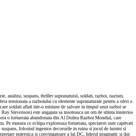
 analiza, suspans, thriller supranatural, soldati, razboi, nazism,
sfera tensionata a razboiului cu elemente supranaturale pentru a oferi o
are soldati aflati intr-o misiune de salvare in timpul unui razboi se
e Ray Stevenson) este angajata sa insoteasca un om de stiinta misterios
opera o fortareata abandonata din Al Doilea Razboi Mondial, care
ta. Pe masura ce echipa exploreaza fortareata, spectatori sunt captivati
suspans, folosind ingenios decorurile in ruina si jocul de lumini si
rpretare puternica si convingatoare a lui DC, liderul pragmatic si dur