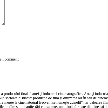
me I comment.
 a produsului final al artei și industriei cinematografice. Arta și indus
uă sectoare distincte: producția de film și difuzarea lor în săli de cine
e merge la cinematograf frecvent se numește „cinefil”, iar valoarea filmul
urile de film sunt manifestări consacrate, unde jurii formate din cineaști și