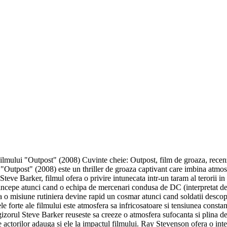
mului "Outpost" (2008) Cuvinte cheie: Outpost, film de groaza, recenzie,
e: "Outpost" (2008) este un thriller de groaza captivant care imbina atmo
eve Barker, filmul ofera o privire intunecata intr-un taram al terorii in c
ui incepe atunci cand o echipa de mercenari condusa de DC (interpretat d
ca o misiune rutiniera devine rapid un cosmar atunci cand soldatii desc
 forte ale filmului este atmosfera sa infricosatoare si tensiunea constan
gizorul Steve Barker reuseste sa creeze o atmosfera sufocanta si plina de 
e actorilor adauga si ele la impactul filmului. Ray Stevenson ofera o inte