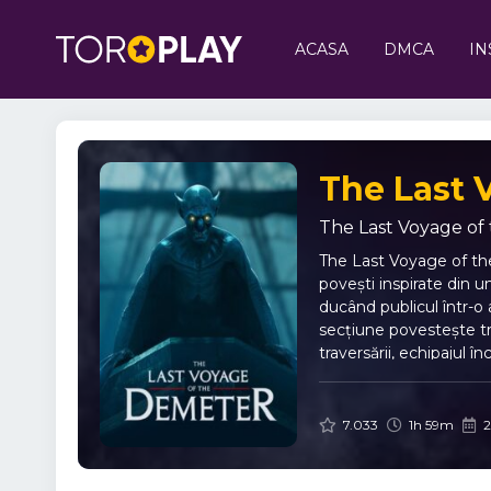
ACASA
DMCA
IN
The Last 
The Last Voyage of
The Last Voyage of the
povești inspirate din u
ducând publicul într-o 
secțiune povestește tra
traversării, echipajul 
fiecare cadru reușind s
fundalul perfect pentru
dintre echipaj și pasag
7.033
1h 59m
2
Hawkins și până la Aisl
Vizionarea filmului Th