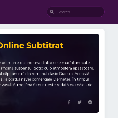
nline Subtitrat
 pe marile ecrane una dintre cele mai întunecate
mul îmbină suspansul gotic cu o atmosferă apăsătoare,
ul căpitanului” din romanul clasic Dracula. Această
lia, la bordul navei comerciale Demeter. În timpul
ie vasul. Atmosfera filmului este redată cu măiestrie,
, simbol al infinitului și necunoscutului, devine
n punct central al poveștii îl constituie relația
n coșmar. Interpretările actorilor, de la Corey
e cu propriile temeri și cu inevitabilul destin.
cului șansa de a descoperi una dintre cele mai