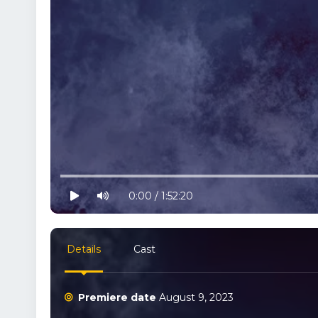
10% progress
play
volume
0:00 / 1:52:20
Details
Cast
Premiere date
August 9, 2023