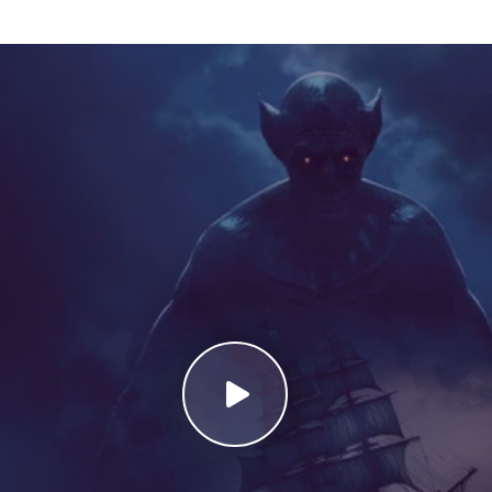
 din universul Dracula, dar care are un impact puternic prin inten
ui Øvredal pune accent pe atmosfera de groază, fără a recurge la 
ul este cunoscut și sub numele de Ultima călătorie a Demetrei, un 
zintă o combinație perfectă între tradiția literară clasică și cin
i de povești clasice cu vampiri. Pe lângă atmosfera înfricoșătoare, f
bilului și fragilitatea umană în fața răului absolut. Toate aceste
lt timp în memoria spectatorilor. Dacă ești pasionat de povești h
tunci The Last Voyage of the Demeter (2023) Online Subtitrat est
taculos, pelicula îți promite o aventură terifiantă pe mările întun