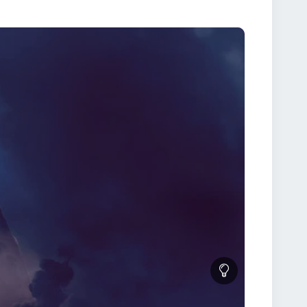
sitatea și realismul său. Spre deosebire de alte
exagerări, menținând o tensiune constantă până la
titlu care reflectă fidel dramatismul poveștii.
ematografia modernă, captivând atât fanii genului
ilmul ridică și teme mai profunde, precum sacrificiul,
 elemente se îmbină într-o experiență cinematografică
orror autentice și cauți un film care să îți ofere
e alegerea ideală. Cu o poveste captivantă, regie
ecate.