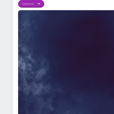
puțin explorate povești
Options
ecranizări, pelicula l
final. În România, film
Această producție repre
horror, cât și iubitori
lupta împotriva inevita
intensă, care rămâne mu
suspans de calitate, a
solidă și un decor spec