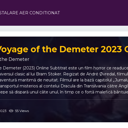
STALARE AER CONDITIONAT
Voyage of the Demeter 2023 O
 the Demeter
 Demeter (2023) Online Subtitrat este un film horror ce readuce
niversul clasic al lui Bram Stoker. Regizat de André Øvredal, fil
aventură maritimă de neuitat. Filmul are la bază capitolul „Jurnal
nsportul misterios al contelui Dracula din Transilvania către Ang
începe să dispară unul câte unul, în timp ce o forță malefică bântu
ă transmită sentimentul de claustrofobie, frică și neputință. Marea
 o poveste de groază în care marinarii luptă pentru supraviețuire. U
erul nevăzut, a cărui prezență malefică transformă călătoria într-u
023
55 Views
ing Franciosi, aduc profunzime personajelor, fiecare confruntându-s
e Last Voyage of the Demeter (2023) Online Subtitrat aduce publi