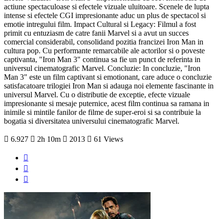
actiune spectaculoase si efectele vizuale uluitoare. Scenele de lupta
intense si efectele CGI impresionante aduc un plus de spectacol si
emotie intregului film. Impact Cultural si Legacy: Filmul a fost
primit cu entuziasm de catre fanii Marvel si a avut un succes
comercial considerabil, consolidand pozitia francizei Iron Man in
cultura pop. Cu performante remarcabile ale actorilor si o poveste
captivanta, "Iron Man 3" continua sa fie un punct de referinta in
universul cinematografic Marvel. Concluzie: In concluzie, "Iron
Man 3" este un film captivant si emotionant, care aduce o concluzie
satisfacatoare trilogiei Iron Man si adauga noi elemente fascinante in
universul Marvel. Cu o distributie de exceptie, efecte vizuale
impresionante si mesaje puternice, acest film continua sa ramana in
inimile si mintile fanilor de filme de super-eroi si sa contribuie la
bogatia si diversitatea universului cinematografic Marvel.
6.927
2h 10m
2013
61 Views