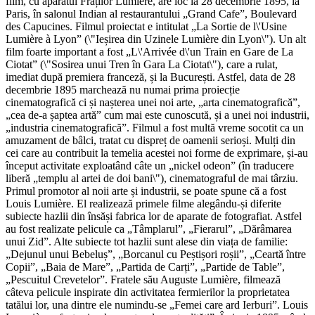
film, cu aparatul Fraților Lumière, are loc la 28 decembrie 1895, la
Paris, în salonul Indian al restaurantului „Grand Cafe”, Boulevard
des Capucines. Filmul proiectat e intitulat „La Sortie de l\'Usine
Lumière à Lyon” (\"Ieșirea din Uzinele Lumière din Lyon\"). Un alt
film foarte important a fost „L\'Arrivée d\'un Train en Gare de La
Ciotat” (\"Sosirea unui Tren în Gara La Ciotat\"), care a rulat,
imediat după premiera franceză, și la București. Astfel, data de 28
decembrie 1895 marchează nu numai prima proiecție
cinematografică ci și nașterea unei noi arte, „arta cinematografică”,
„cea de-a șaptea artă” cum mai este cunoscută, și a unei noi industrii,
„industria cinematografică”. Filmul a fost multă vreme socotit ca un
amuzament de bâlci, tratat cu dispreț de oamenii serioși. Mulți din
cei care au contribuit la temelia acestei noi forme de exprimare, și-au
început activitate exploatând câte un „nickel odeon” (în traducere
liberă „templu al artei de doi bani\"), cinematograful de mai târziu.
Primul promotor al noii arte și industrii, se poate spune că a fost
Louis Lumière. El realizează primele filme alegându-și diferite
subiecte hazlii din însăși fabrica lor de aparate de fotografiat. Astfel
au fost realizate pelicule ca „Tâmplarul”, „Fierarul”, „Dărâmarea
unui Zid”. Alte subiecte tot hazlii sunt alese din viața de familie:
„Dejunul unui Bebeluș”, „Borcanul cu Peștișori roșii”, „Ceartă între
Copii”, „Baia de Mare”, „Partida de Carți”, „Partide de Table”,
„Pescuitul Crevetelor”. Fratele său Auguste Lumière, filmează
câteva pelicule inspirate din activitatea fermierilor la proprietatea
tatălui lor, una dintre ele numindu-se „Femei care ard Ierburi”. Louis