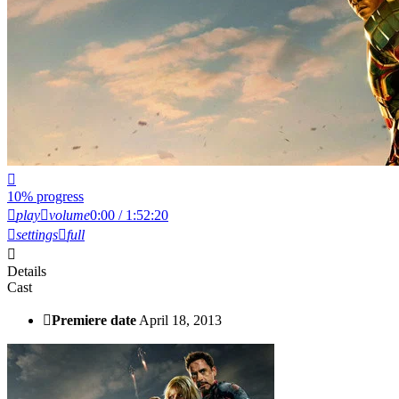
10% progress
play
volume
0:00 / 1:52:20
settings
full
Details
Cast
Premiere date
April 18, 2013