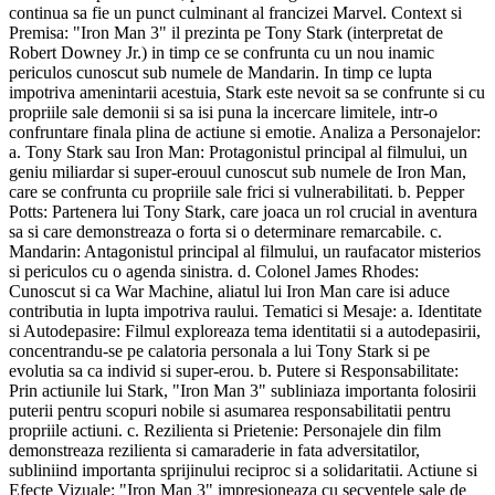
continua sa fie un punct culminant al francizei Marvel. Context si
Premisa: "Iron Man 3" il prezinta pe Tony Stark (interpretat de
Robert Downey Jr.) in timp ce se confrunta cu un nou inamic
periculos cunoscut sub numele de Mandarin. In timp ce lupta
impotriva amenintarii acestuia, Stark este nevoit sa se confrunte si cu
propriile sale demonii si sa isi puna la incercare limitele, intr-o
confruntare finala plina de actiune si emotie. Analiza a Personajelor:
a. Tony Stark sau Iron Man: Protagonistul principal al filmului, un
geniu miliardar si super-erouul cunoscut sub numele de Iron Man,
care se confrunta cu propriile sale frici si vulnerabilitati. b. Pepper
Potts: Partenera lui Tony Stark, care joaca un rol crucial in aventura
sa si care demonstreaza o forta si o determinare remarcabile. c.
Mandarin: Antagonistul principal al filmului, un raufacator misterios
si periculos cu o agenda sinistra. d. Colonel James Rhodes:
Cunoscut si ca War Machine, aliatul lui Iron Man care isi aduce
contributia in lupta impotriva raului. Tematici si Mesaje: a. Identitate
si Autodepasire: Filmul exploreaza tema identitatii si a autodepasirii,
concentrandu-se pe calatoria personala a lui Tony Stark si pe
evolutia sa ca individ si super-erou. b. Putere si Responsabilitate:
Prin actiunile lui Stark, "Iron Man 3" subliniaza importanta folosirii
puterii pentru scopuri nobile si asumarea responsabilitatii pentru
propriile actiuni. c. Rezilienta si Prietenie: Personajele din film
demonstreaza rezilienta si camaraderie in fata adversitatilor,
subliniind importanta sprijinului reciproc si a solidaritatii. Actiune si
Efecte Vizuale: "Iron Man 3" impresioneaza cu secventele sale de