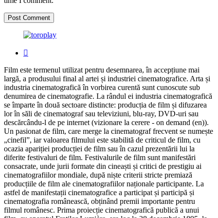
time I comment.
Film este termenul utilizat pentru desemnarea, în accepțiune mai
largă, a produsului final al artei și industriei cinematografice. Arta și
industria cinematografică în vorbirea curentă sunt cunoscute sub
denumirea de cinematografie. La rândul ei industria cinematografică
se împarte în două sectoare distincte: producția de film și difuzarea
lor în săli de cinematograf sau televiziuni, blu-ray, DVD-uri sau
descărcându-l de pe internet (vizionare la cerere - on demand (en)).
Un pasionat de film, care merge la cinematograf frecvent se numește
„cinefil”, iar valoarea filmului este stabilită de criticul de film, cu
ocazia apariției producției de film sau în cazul prezentării lui la
diferite festivaluri de film. Festivalurile de film sunt manifestări
consacrate, unde jurii formate din cineaști și critici de prestigiu ai
cinematografiilor mondiale, după niște criterii stricte premiază
producțiile de film ale cinematografiilor naționale participante. La
astfel de manifestații cinematografice a participat și participă și
cinematografia românească, obținând premii importante pentru
filmul românesc. Prima proiecție cinematografică publică a unui