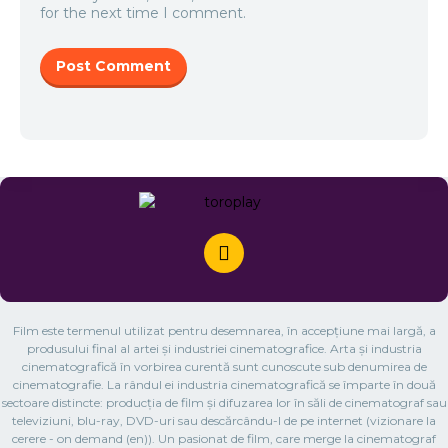
for the next time I comment.
Film este termenul utilizat pentru desemnarea, în accepțiune mai largă, a
produsului final al artei și industriei cinematografice. Arta și industria
cinematografică în vorbirea curentă sunt cunoscute sub denumirea de
cinematografie. La rândul ei industria cinematografică se împarte în două
sectoare distincte: producția de film și difuzarea lor în săli de cinematograf sau
televiziuni, blu-ray, DVD-uri sau descărcându-l de pe internet (vizionare la
cerere - on demand (en)). Un pasionat de film, care merge la cinematograf