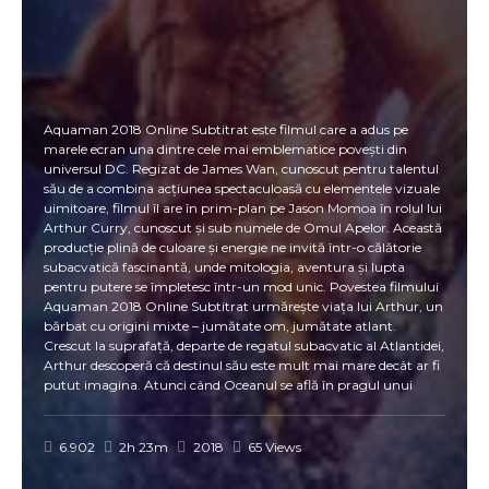
Aquaman 2018 Online Subtitrat este filmul care a adus pe
marele ecran una dintre cele mai emblematice povești din
universul DC. Regizat de James Wan, cunoscut pentru talentul
său de a combina acțiunea spectaculoasă cu elementele vizuale
uimitoare, filmul îl are în prim-plan pe Jason Momoa în rolul lui
Arthur Curry, cunoscut și sub numele de Omul Apelor. Această
producție plină de culoare și energie ne invită într-o călătorie
subacvatică fascinantă, unde mitologia, aventura și lupta
pentru putere se împletesc într-un mod unic. Povestea filmului
Aquaman 2018 Online Subtitrat urmărește viața lui Arthur, un
bărbat cu origini mixte – jumătate om, jumătate atlant.
Crescut la suprafață, departe de regatul subacvatic al Atlantidei,
Arthur descoperă că destinul său este mult mai mare decât ar fi
putut imagina. Atunci când Oceanul se află în pragul unui
război devastator, el trebuie să accepte moștenirea regală și să
devină conducătorul de care regatul subacvatic are nevoie. Unul
dintre punctele forte ale filmului este modul spectaculos în care
6.902
2h 23m
2018
65 Views
prezintă lumea subacvatică. Omul Apelor explorează orașele
pierdute, creaturile fantastice și bătăliile colosale din adâncuri,