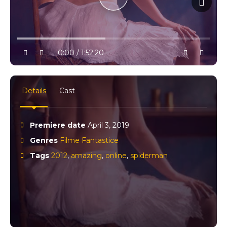
10% progress
play
volume
0:00 / 1:52:20
settings
full
Details
Cast
Premiere date
April 3, 2019
Genres
Filme Fantastice
Tags
2012
,
amazing
,
online
,
spiderman