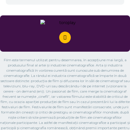
Film este termenul utilizat pentru desemnarea, în accepțiune mai largă, a
produsului final al artei și industriei cinematografice. Arta și industria
cinematografică în vorbirea curentă sunt cunoscute sub denumirea de
cinematografie. La rândul ei industria cinematografică se împarte în două
sectoare distincte: producția de film și difuzarea lor în săli de cinematograf sau
televiziuni, blu-ray, DVD-uri sau descărcându-l de pe internet (vizionare la
cerere - on demand (en)). Un pasionat de film, care merge la cinematograf
frecvent se numește „cinefil”, iar valoarea filmului este stabilită de criticul de
film, cu ocazia apariției producției de film sau în cazul prezentării lui la diferite
festivaluri de film. Festivalurile de film sunt manifestări consacrate, unde jurii
formate din cineaști și critici de prestigiu ai cinematografiilor mondiale, după
niște criterii stricte premiază producțiile de film ale cinematografiilor
naționale participante. La astfel de manifestații cinematografice a participat și
participă și cinematografia românească, obținând premii importante pentru