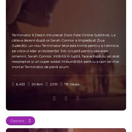
Terminator 6 Destin întunecat Dark Fate Online Subtitrat, La
câteva decenii după ce Sarah Connor a împiedicat Ziua
Judecății, un nou Terminator letal este trimis pentru a-l elimina
pe viitorul lider al rezistenței. Într-o luptă pentru salvarea
omenirii, Sarah Connor, întărită în luptă, face echipă cu un aliat
neașteptat și un super soldat îmbunătățit pentru a opri cel mai
mortal Terminator de până acum. ​
6.453
2h 8m
2019
78 Views
Options