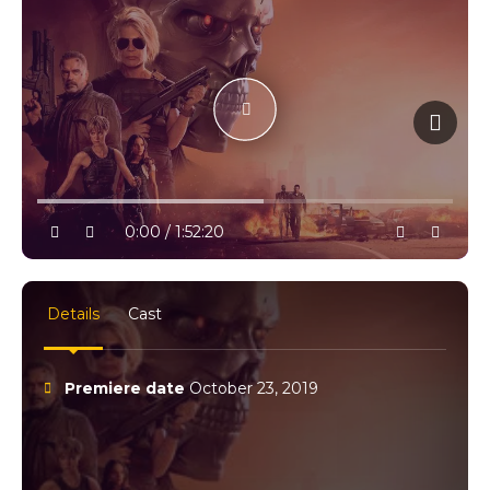
10% progress
play
volume
0:00 / 1:52:20
settings
full
Details
Cast
Premiere date
October 23, 2019