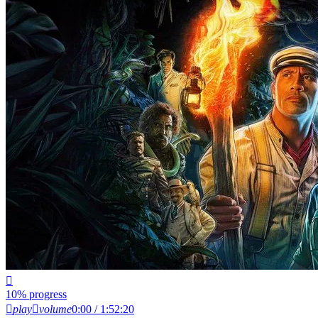
10% progress
play
volume
0:00 / 1:52:20