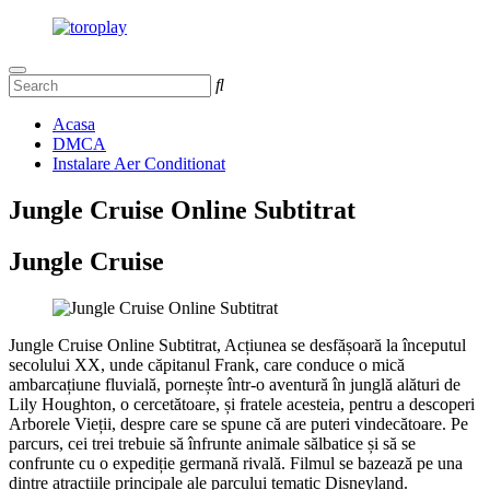
Acasa
DMCA
Instalare Aer Conditionat
Jungle Cruise Online Subtitrat
Jungle Cruise
Jungle Cruise Online Subtitrat, Acțiunea se desfășoară la începutul
secolului XX, unde căpitanul Frank, care conduce o mică
ambarcațiune fluvială, pornește într-o aventură în junglă alături de
Lily Houghton, o cercetătoare, și fratele acesteia, pentru a descoperi
Arborele Vieții, despre care se spune că are puteri vindecătoare. Pe
parcurs, cei trei trebuie să înfrunte animale sălbatice și să se
confrunte cu o expediție germană rivală. Filmul se bazează pe una
dintre atracțiile principale ale parcului tematic Disneyland.