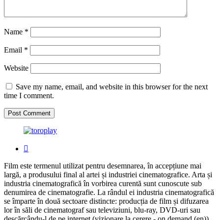
Name
*
Email
*
Website
Save my name, email, and website in this browser for the next
time I comment.
Film este termenul utilizat pentru desemnarea, în accepțiune mai
largă, a produsului final al artei și industriei cinematografice. Arta și
industria cinematografică în vorbirea curentă sunt cunoscute sub
denumirea de cinematografie. La rândul ei industria cinematografică
se împarte în două sectoare distincte: producția de film și difuzarea
lor în săli de cinematograf sau televiziuni, blu-ray, DVD-uri sau
descărcându-l de pe internet (vizionare la cerere - on demand (en)).