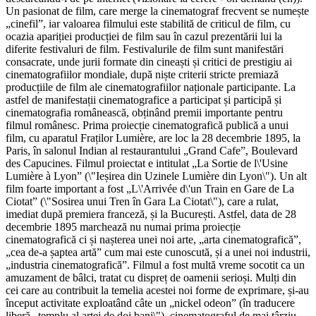
Un pasionat de film, care merge la cinematograf frecvent se numește
„cinefil”, iar valoarea filmului este stabilită de criticul de film, cu
ocazia apariției producției de film sau în cazul prezentării lui la
diferite festivaluri de film. Festivalurile de film sunt manifestări
consacrate, unde jurii formate din cineaști și critici de prestigiu ai
cinematografiilor mondiale, după niște criterii stricte premiază
producțiile de film ale cinematografiilor naționale participante. La
astfel de manifestații cinematografice a participat și participă și
cinematografia românească, obținând premii importante pentru
filmul românesc. Prima proiecție cinematografică publică a unui
film, cu aparatul Fraților Lumière, are loc la 28 decembrie 1895, la
Paris, în salonul Indian al restaurantului „Grand Cafe”, Boulevard
des Capucines. Filmul proiectat e intitulat „La Sortie de l\'Usine
Lumière à Lyon” (\"Ieșirea din Uzinele Lumière din Lyon\"). Un alt
film foarte important a fost „L\'Arrivée d\'un Train en Gare de La
Ciotat” (\"Sosirea unui Tren în Gara La Ciotat\"), care a rulat,
imediat după premiera franceză, și la București. Astfel, data de 28
decembrie 1895 marchează nu numai prima proiecție
cinematografică ci și nașterea unei noi arte, „arta cinematografică”,
„cea de-a șaptea artă” cum mai este cunoscută, și a unei noi industrii,
„industria cinematografică”. Filmul a fost multă vreme socotit ca un
amuzament de bâlci, tratat cu dispreț de oamenii serioși. Mulți din
cei care au contribuit la temelia acestei noi forme de exprimare, și-au
început activitate exploatând câte un „nickel odeon” (în traducere
liberă „templu al artei de doi bani\"), cinematograful de mai târziu.