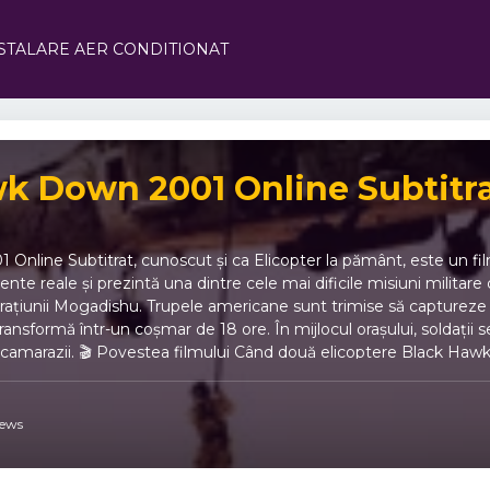
STALARE AER CONDITIONAT
nline Subtitrat, cunoscut și ca Elicopter la pământ, este un fil
e reale și prezintă una dintre cele mai dificile misiuni militare d
rațiunii Mogadishu. Trupele americane sunt trimise să captureze un
ransformă într-un coșmar de 18 ore. În mijlocul orașului, soldații 
e camarazii. 🎬 Povestea filmului Când două elicoptere Black Haw
și la sol sunt izolați și fără sprijin. În fiecare colț al orașului îi a
ngurele lor arme. Filmul Black Hawk Down 2001 Online Subtitrat r
ptă pentru viață. 💣 Motive să vezi Elicopter la pământ (2001) 🎯 R
iews
💥 Distribuție de top – Josh Hartnett, Ewan McGregor, Eric Bana, T
ațiunea Mogadishu. 🪖 Regie impecabilă – Ridley Scott oferă o e