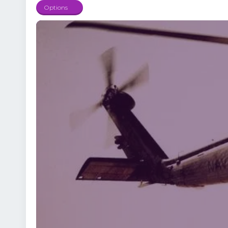
Operațiunea Mogadishu 
Options
schimbat în câteva min
Elicopter la pământ arat
amplifică atmosfera de 
fără momente moarte. 
poveste despre loialitat
Filmul arată cât de de
Matt Eversmann Ewan M
Sanderson 🚁 De ce mer
Scott.👉 Pentru emoții
poartă direct în mijlo
misiuni imposibile.💥 
2001 Online Subtitrat –
pe câmpul de luptă. 🎯 