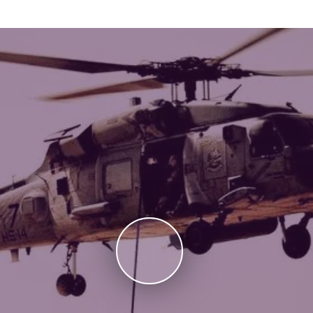
– haos și curaj În 1993, forțele americane au declanșat o misiune 
ute. Două elicoptere Black Hawk au fost lovite, iar misiunea s-a t
ă nu doar luptele, ci și umanitatea soldaților prinși în infern. 🎥 P
război. 🎞️ Cadre rapide și montaj impecabil. 💔 Scene emoționant
🌍 Mesajul filmului Black Hawk Down 2001 Online Subtitrat este
e, frică și onoare.Fiecare soldat are o poveste personală. Unii lupt
parte poate merge un om atunci când viața colegilor depinde de el.
cGregor – Spec. Grimes Eric Bana – Hoot Gibson Tom Sizemore 
ită văzut acum 👉 Pentru realismul brutal și scenele spectaculoa
le autentice și tensiunea constantă. Elicopter la pământ (2001) n
cul bătăliei. 🎬 Call-to-Action 🔴 Urmărește acum Black Hawk Down 
Descoperă adevărul din spatele Operațiunii Mogadishu și emoția 
 o capodoperă despre eroism, haos și sacrificiu. Un film care îți ar
Dă click pe „Play” și intră în acțiune – acolo unde fiecare clipă co