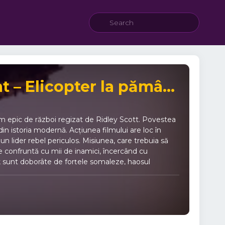
Black Hawk Down 2001 Online Subtitrat – Elicopter la pământ
m epic de război regizat de Ridley Scott. Povestea
in istoria modernă. Acțiunea filmului are loc în
 lider rebel periculos. Misiunea, care trebuia să
se confruntă cu mii de inamici, încercând cu
k sunt doborâte de forțele somaleze, haosul
șteaptă pericole mortale.Curajul, frăția și instinctul de
edă fiecare moment de adrenalină, fiecare strigăt
ealism intens – fiecare scenă te face să simți
om Sizemore. 🧠 Inspirat din fapte reale –
xperiență cinematografică autentică. ⚔️