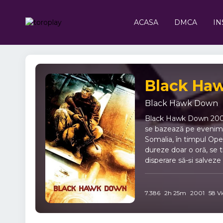
ACASA
DMCA
IN
Black Hawk Down
Black Hawk Down 2001 O
se bazează pe eveniment
Somalia, în timpul Ope
dureze doar o oră, se t
disperare să-și salvez
explodează. Soldații răma
supraviețuire devin si
de ajutor și fiecare lu
7.386
2h 25m
2001
58 V
tensiunea războiului. 
evenimentele din Oper