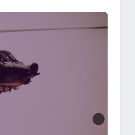
de capturare a unui lider militar somalez. Totul s-a
ransformat într-o luptă pentru supraviețuire.Filmul
uncte forte ale filmului 🔊 Sunet realist, care
e despre sacrificiu și camaraderie. 🧨 Ritm alert,
 mai mult decât un film de acțiune. Este o
ă pentru camarazi, alții pentru a-și depăși frica.
 🎯 Distribuția principală: Josh Hartnett – Sgt.
– Lt. Col. McKnight William Fichtner – Sgt.
se de luptă.👉 Pentru regia perfectă a lui Ridley
u este doar un film, ci o experiență intensă care te
2001 Online Subtitrat și trăiește adrenalina unei
unei lupte pentru supraviețuire. Black Hawk Down
ată cât de subțire este linia dintre viață și moarte
ntează, iar curajul se măsoară în fapte, nu în vorbe.