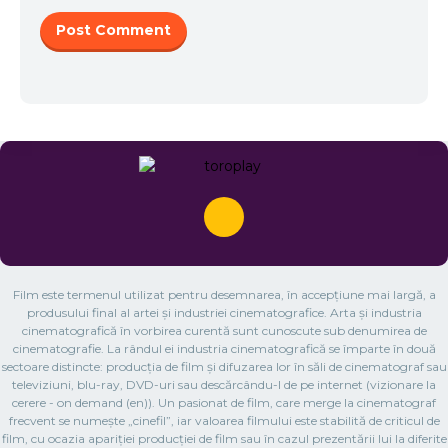
Film este termenul utilizat pentru desemnarea, în accepțiune mai largă, a
produsului final al artei și industriei cinematografice. Arta și industria
cinematografică în vorbirea curentă sunt cunoscute sub denumirea de
cinematografie. La rândul ei industria cinematografică se împarte în două
sectoare distincte: producția de film și difuzarea lor în săli de cinematograf sau
televiziuni, blu-ray, DVD-uri sau descărcându-l de pe internet (vizionare la
cerere - on demand (en)). Un pasionat de film, care merge la cinematograf
frecvent se numește „cinefil”, iar valoarea filmului este stabilită de criticul de
film, cu ocazia apariției producției de film sau în cazul prezentării lui la diferite