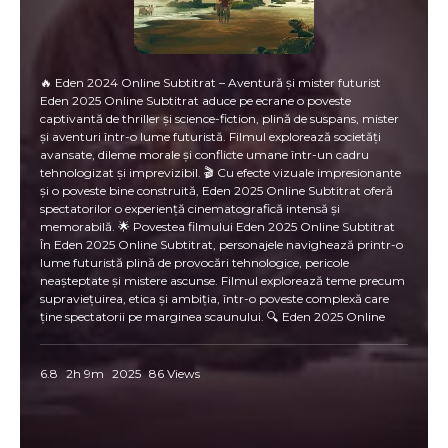
🔥 Eden 2024 Online Subtitrat – Aventură și mister futurist
Eden 2025 Online Subtitrat aduce pe ecrane o poveste
captivantă de thriller și science-fiction, plină de suspans, mister
și aventuri într-o lume futuristă. Filmul explorează societăți
avansate, dileme morale și conflicte umane într-un cadru
tehnologizat și imprevizibil. 🎬 Cu efecte vizuale impresionante
și o poveste bine construită, Eden 2025 Online Subtitrat oferă
spectatorilor o experiență cinematografică intensă și
memorabilă. 🌟 Povestea filmului Eden 2025 Online Subtitrat
În Eden 2025 Online Subtitrat, personajele navighează printr-o
lume futuristă plină de provocări tehnologice, pericole
neașteptate și mistere ascunse. Filmul explorează teme precum
supraviețuirea, etica și ambiția, într-o poveste complexă care
ține spectatorii pe marginea scaunului. 🔍 Eden 2025 Online
Subtitrat urmărește călătoria protagonistului prin situații
limită, confruntându-l cu decizii morale și dileme care îi testează
curajul și inteligența. Acțiunea se desfășoară rapid, alternând
6.8
2h 9m
2025
86 Views
momente tensionate cu revelații surprinzătoare, menținând
suspansul la cote maxime. 💡 Atmosfera filmului este intensă,
combinând elemente de thriller, science-fiction și aventură,
pentru a crea o experiență captivantă și vizual impresionantă.