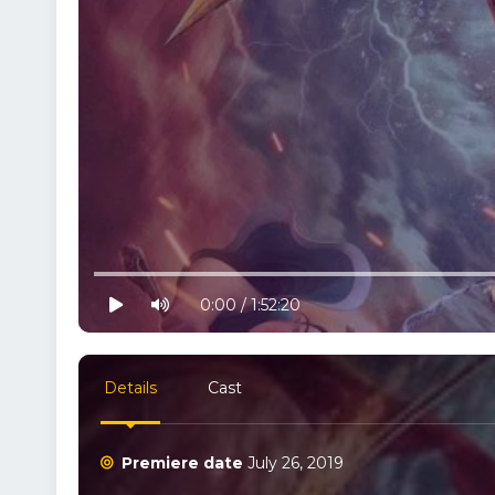
10% progress
play
volume
0:00 / 1:52:20
Details
Cast
Premiere date
July 26, 2019