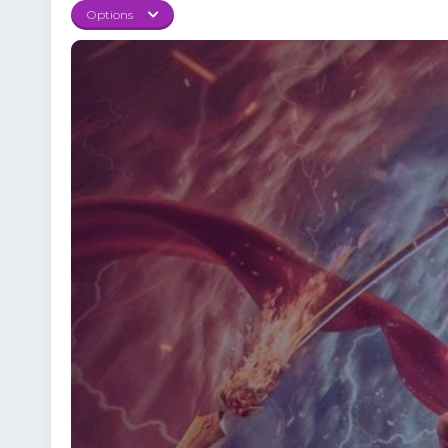
între dorința de a face
Options
Filmul Ne Zha 2019 Sub
scop mai mare. 🧠 Ce fa
personaje sunt profund
epică ce amplifică fie
Zha 2019 Online Subti
mitologică fantastică”
platforma ta preferată
te va ține cu sufletul
puterea de a alege cine
impresionantă și un me
2019 Online și descope