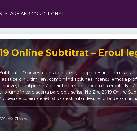
STALARE AER CONDITIONAT
19 Online Subtitrat – Eroul l
ubtitrat – O poveste despre putere, curaj și destin Filmul Ne Zha
 asiatice din ultimii ani, combinând acțiunea intensă, emoția pr
chineze, filmul prezintă o reinterpretare modernă a eroului Ne Zh
-o lume în care soarta pare deja scrisă, Ne Zha 2019 Online Subti
rău, despre curajul de a-ți sfida destinul și despre forța de a-ți 
 fiecare scenă este realizată cu detalii uimitoare și efecte vizua
re echilibru și alegere. 💥 Personaje memorabile: Ne Zha este un
precum destinul, acceptarea de sine și lupta interioară. 🌏 Inspir
019
71 Views
ce. 🧩 Despre poveste Născut dintr-o sferă magică menită să sa
onsideră o amenințare, iar oamenii îl privesc ca pe un blestem. Cu 