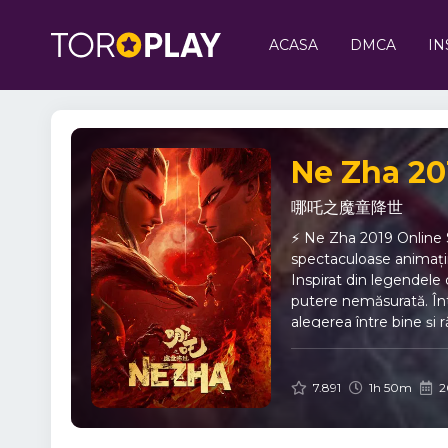
ACASA
DMCA
IN
Ne Zha 20
哪吒之魔童降世
⚡ Ne Zha 2019 Online S
spectaculoase animații
Inspirat din legendele 
putere nemăsurată. Într
alegerea între bine și 
Animație spectaculoasă:
o poveste intensă desp
filmul explorează teme 
7.891
1h 50m
2
legende chineze clasi
la suferință. Zeii îl c