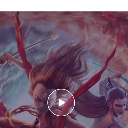
 bine și impulsurile întunecate ale puterii sale, tânărul erou porneș
titrat nu este doar o animație de acțiune, ci o metaforă puternic
ce acest film special 🎇 Grafică modernă 3D cu influențe tradițion
e și pline de sens. ⚡ Ritm alert – fiecare moment aduce o nouă p
care scenă de acțiune. 🔎 Expresii long-tail SEO incluse „Urmăreș
trat în română complet” „Film de animație chinezesc Ne Zha 201
 „Vizionare Ne Zha 2019 Subtitrat fără întreruperi” 🎯 Cum poți vi
 de filme. Selectează subtitrarea în română pentru o experiență 
 la gură! 💥 Concluzie Ne Zha 2019 este un film care depășește li
 vrei să fii, chiar și atunci când toți ceilalți te condamnă. Cu o 
saj universal, Ne Zha 2019 Subtitrat merită un loc special pe li
ră cum un copil destinat distrugerii poate deveni un simbol al spe