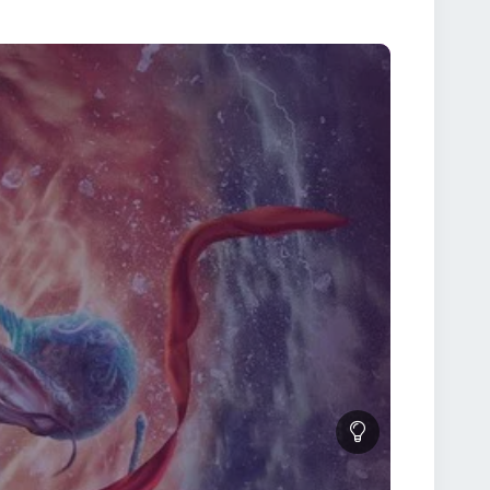
te într-o luptă imposibilă împotriva propriului destin.
ă despre alegerea personală și sacrificiul pentru un
ale asiatice. ❤️ Emoție autentică – relațiile dintre
rovocare și o nouă revelație. 🎬 Coloană sonoră
te Ne Zha 2019 Online Subtitrat integral HD” „Ne
9 Online Subtitrat” „Ne Zha 2019 Online poveste
ziona filmul Caută Ne Zha 2019 Subtitrat pe
completă. Apasă ▶️ și bucură-te de o animație care
mitele unei simple animații. Este o poveste despre
grafică spectaculoasă, o coloană sonoră
sta ta de filme preferate. 👉 Urmărește acum Ne Zha
ranței! ⚔️🔥