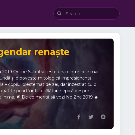
egendar renaște
 2019 Online Subtitrat este una dintre cele mai
ofundă și o poveste mitologică impresionantă.
a – copilul blestemat de zei, dar înzestrat cu o
trat te poartă într-o călătorie epică despre
urma inima. 🌟 De ce merită să vezi Ne Zha 2019 🔥
le impresionante. ⚔️ Luptă între lumină și întuneric:
 erou complex, rebel și curajos. 🎭 Mesaj profund:
at din mitologie: o reinterpretare captivantă a unei
lveze lumea, Ne Zha este condamnat din prima clipă
toate acestea, el nu renunță. Cu sufletul frământat