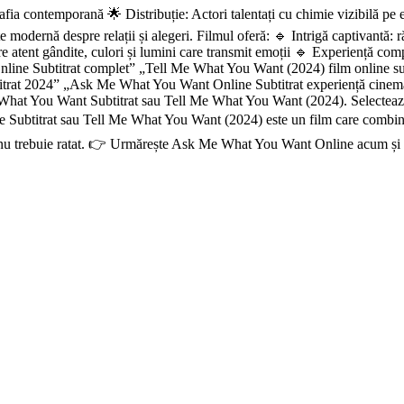
a contemporană 🌟 Distribuție: Actori talentați cu chimie vizibilă pe
ernă despre relații și alegeri. Filmul oferă: 🔹 Intrigă captivantă: ră
re atent gândite, culori și lumini care transmit emoții 🔹 Experiență comp
line Subtitrat complet” „Tell Me What You Want (2024) film online s
trat 2024” „Ask Me What You Want Online Subtitrat experiență cinemat
e What You Want Subtitrat sau Tell Me What You Want (2024). Selectează
ubtitrat sau Tell Me What You Want (2024) este un film care combină 
are nu trebuie ratat. 👉 Urmărește Ask Me What You Want Online acum și la