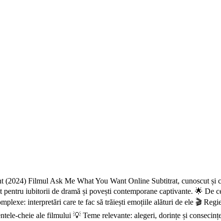
(2024) Filmul Ask Me What You Want Online Subtitrat, cunoscut și c
ect pentru iubitorii de dramă și povești contemporane captivante. 🌟 De 
plexe: interpretări care te fac să trăiești emoțiile alături de ele 🎬 Regi
e-cheie ale filmului 💡 Teme relevante: alegeri, dorințe și consecinț