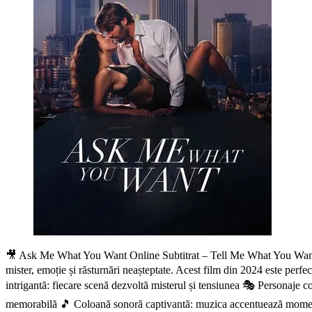
🎥 Ask Me What You Want Online Subtitrat – Tell Me What You Want 
mister, emoție și răsturnări neașteptate. Acest film din 2024 este perf
intrigantă: fiecare scenă dezvoltă misterul și tensiunea 🎭 Personaje com
memorabilă 🎵 Coloană sonoră captivantă: muzica accentuează momentel