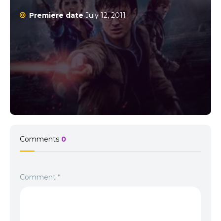
loialitatea pot învinge răul suprem ⚡ Confruntarea destinului
Premiere date
July 12, 2011
aduce claritate și încheiere Harry Potter și talismanele morții:
Partea 2 dezvăluie maturizarea completă a lui Harry și a
prietenilor săi și oferă un final epic pentru întreaga saga. 🪄
Concluzie Harry Potter and the Deathly Hallows: Part 2 2011
Online Subtitrat este filmul care încheie epic seria Harry Potter,
cu magie, emoție și suspans. În Harry Potter 8, totul se rezolvă,
iar aventurile și curajul lui Harry ajung la apogeu. Dacă ai
urmărit toate filmele anterioare, nu rata această parte finală,
plină de acțiune și emoție.👉 Intră acum pe Filmflix.ro și trăiește
bătălia finală din Harry Potter și talismanele morții: Partea 2! 🪄
Comments
0
Comment
*