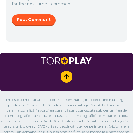
for the next time I comment.
Film este termenul utilizat pentru desemnarea, în accepțiune mai largă, a
produsului final al artei și industriei cinematografice. Arta și industria
cinematografică în vorbirea curentă sunt cunoscute sub denumirea de
cinematografie. La rândul ei industria cinematografică se împarte în două
sectoare distincte: producția de film și difuzarea lor în săli de cinematograf sau
televiziuni, blu-ray, DVD-uri sau descărcându-l de pe internet (vizionare la
cerere - on demand (en)). Un pasionat de film, care merge la cinematograf