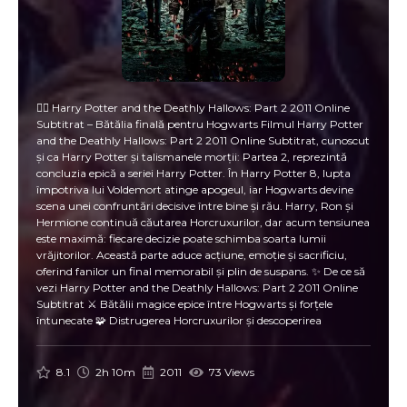
🧙‍♂️ Harry Potter and the Deathly Hallows: Part 2 2011 Online
Subtitrat – Bătălia finală pentru Hogwarts Filmul Harry Potter
and the Deathly Hallows: Part 2 2011 Online Subtitrat, cunoscut
și ca Harry Potter și talismanele morții: Partea 2, reprezintă
concluzia epică a seriei Harry Potter. În Harry Potter 8, lupta
împotriva lui Voldemort atinge apogeul, iar Hogwarts devine
scena unei confruntări decisive între bine și rău. Harry, Ron și
Hermione continuă căutarea Horcruxurilor, dar acum tensiunea
este maximă: fiecare decizie poate schimba soarta lumii
vrăjitorilor. Această parte aduce acțiune, emoție și sacrificiu,
oferind fanilor un final memorabil și plin de suspans. ✨ De ce să
vezi Harry Potter and the Deathly Hallows: Part 2 2011 Online
Subtitrat ⚔️ Bătălii magice epice între Hogwarts și forțele
întunecate 🧩 Distrugerea Horcruxurilor și descoperirea
adevărului despre Talismanele Morții 💞 Prietenie, curaj și
loialitate la cote maxime 🏰 Scene dramatice și emoționante în
fiecare colț al Hogwarts-ului 🔥 Revenirea și înfruntarea finală
8.1
2h 10m
2011
73 Views
cu Voldemort 🎭 Distribuția și echipa de film 🎬 Regie: David
Yates ✍️ Scenariu: Steve Kloves, după romanul lui J.K. Rowling