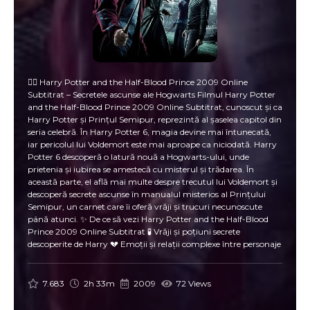
🧙‍♂️ Harry Potter and the Half-Blood Prince 2009 Online
Subtitrat – Secretele ascunse ale Hogwarts Filmul Harry Potter
and the Half-Blood Prince 2009 Online Subtitrat, cunoscut și ca
Harry Potter și Prințul Semipur, reprezintă al șaselea capitol din
seria celebră. În Harry Potter 6, magia devine mai întunecată,
iar pericolul lui Voldemort este mai aproape ca niciodată. Harry
Potter 6 descoperă o latură nouă a Hogwarts-ului, unde
prietenia și iubirea se amestecă cu misterul și trădarea. În
această parte, el află mai multe despre trecutul lui Voldemort și
descoperă secrete ascunse în manualul misterios al Prințului
Semipur, un carnet care îi oferă vrăji și trucuri necunoscute
până atunci. ✨ De ce să vezi Harry Potter and the Half-Blood
Prince 2009 Online Subtitrat 🧪 Vrăji și poțiuni secrete
descoperite de Harry 💔 Emoții și relații complexe între personaje
⚔️ Lupta împotriva forțelor întunecate devine mai intensă 🏰
Atmosferă misterioasă și întunecată la Hogwarts 📜 Secretele
Prințului Semipur dezvăluie adevăruri surprinzătoare 🎭
7.683
2h 33m
2009
72 Views
Distribuția și echipa de film 🎬 Regie: David Yates ✍️ Scenariu:
Steve Kloves, după romanul lui J.K. Rowling 🌟 Actori principali: