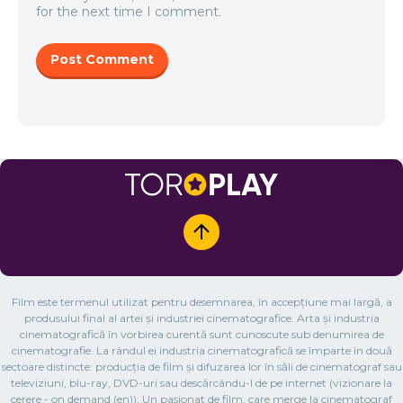
for the next time I comment.
Film este termenul utilizat pentru desemnarea, în accepțiune mai largă, a
produsului final al artei și industriei cinematografice. Arta și industria
cinematografică în vorbirea curentă sunt cunoscute sub denumirea de
cinematografie. La rândul ei industria cinematografică se împarte în două
sectoare distincte: producția de film și difuzarea lor în săli de cinematograf sau
televiziuni, blu-ray, DVD-uri sau descărcându-l de pe internet (vizionare la
cerere - on demand (en)). Un pasionat de film, care merge la cinematograf