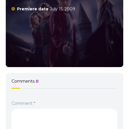
maturizarea lui Harry și arată cum responsabilitatea, curajul și
Premiere date
July 15, 2009
prietenia formează baza pentru confruntarea finală cu răul. 🪄
Concluzie Harry Potter and the Half-Blood Prince 2009 Online
Subtitrat este un film plin de magie, emoție și mister. Harry
Potter 6 te poartă într-o lume mai întunecată, plină de
descoperiri și revelații esențiale pentru viitorul lui Harry. Dacă ai
urmărit până acum toate aventurile, nu rata această parte
crucială care pregătește terenul pentru ultimele confruntări.👉
Intră pe Filmflix.ro și redescoperă Hogwarts și secretele lui Harry
Potter și Prințul Semipur! ✨
Comments
0
Comment
*