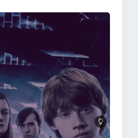
otter 5 În Harry Potter și Ordinul Phoenix, Harry se
es Umbridge devine noul director-adjunct și impune
 Voldemort caută profetia care îl implică pe el și pe
rdinul Phoenix, Harry începe antrenamente intense
lurile magice intense din Ministerul Magiei,
țe pline de emoție fac din Harry Potter 5 un film
er of the Phoenix 2007 Online Subtitrat direct pe
rulează până la playerul video 🎞️ Apasă butonul ▶️
ul într-o seară liniștită pentru a simți tensiunea și
eea ce este corect 🧠 Prietenia și loialitatea sunt
ează Harry Potter și Ordinul Phoenix arată
iodată. 🪄 Concluzie Harry Potter and the Order of
marcând un punct de cotitură în seria Harry
captivantă poate fi lumea vrăjitorilor. 👉 Intră acum
 film care îți va rămâne în suflet. 🦅