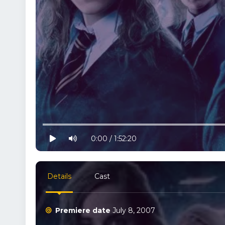
10% progress
play
volume
0:00 / 1:52:20
Details
Cast
Premiere date
July 8, 2007