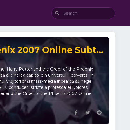
Harry Potter and the Order of the Phoenix 2007 Online Subtitrat
ilmul Harry Potter and the Order of the Phoenix
 al cincilea capitol din universul Hogwarts. În
l vrăjitorilor și mass-media încearcă să nege
lii și conducerii stricte a profesoarei Dolores
ter and the Order of the Phoenix 2007 Online
de magie și dueluri intense 🧩 Revelații importante
💞 Prietenie și loialitate în fața pericolului 🎭
cartea lui J.K. Rowling 🌟 Actori principali: Daniel
: 2007 📍 Gen: Aventură, Fantasy, Mister Harry
e în universul Hogwarts. Este un film mai matur,