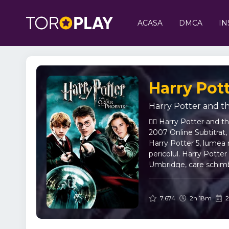
ACASA
DMCA
IN
Harry Potter and t
🧙‍♂️ Harry Potter and
2007 Online Subtitrat,
Harry Potter 5, lumea 
pericolul. Harry Potter 
Umbridge, care schimb
Subtitrat 🦅 Alături d
despre trecutul și dest
Distribuția și echipa d
7.674
2h 18m
2
Radcliffe, Emma Watso
Potter și Ordinul Phoe