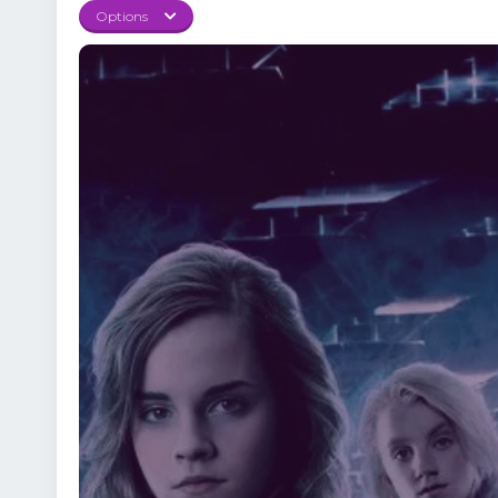
pregătind scena pentru 
Options
confruntă cu scepticis
reguli stricte, provocâ
Harry, iar lupta pentru
pentru a fi pregătit d
confruntarea cu Voldem
memorabil și captivant
Filmflix.ro, în calitat
„Play” Bucură-te de mag
emoția fiecărei scene. 
arme puternice împotri
maturizarea lui Harry 
the Phoenix 2007 Onlin
Potter.Dacă ai urmărit 
pe Filmflix.ro și trăieș