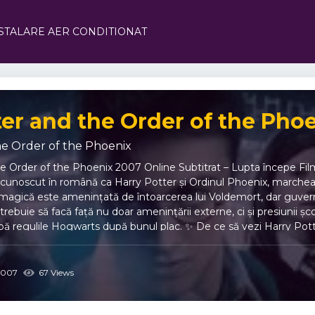
STALARE AER CONDITIONAT
he Order of the Phoenix
 the Order of the Phoenix 2007 Online Subtitrat – Lupta începe F
 cunoscut în română ca Harry Potter și Ordinul Phoenix, marchează
magică este amenințată de întoarcerea lui Voldemort, dar guvernu
trebuie să facă față nu doar amenințării externe, ci și presiunii șco
ă regulile Hogwarts după bunul plac. ✨ De ce să vezi Harry Pot
e Ordinul Phoenix în lupta împotriva răului ⚡ Scene spectaculoase 
inul lui Harry 🏰 Atmosferă mai întunecată și maturizare accentuată 
e film 🎬 Regie: David Yates ✍️ Scenariu: Michael Goldenberg, după 
007
67 Views
n, Rupert Grint, Imelda Staunton, Helena Bonham Carter 🗓️ Anul
nix aduce o combinație intensă de magie, dramă și intrigi politic