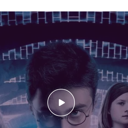
confruntările decisive cu forțele răului. 🧩 Povestea din Harry P
mul guvernului vrăjitorilor și cu ostracizarea în Hogwarts. Dolor
nd tensiune între profesori și elevi. Între timp, Harry descoperă că
 supraviețuire devine inevitabilă. Alături de prietenii săi și de O
e confruntările care urmează. ⚔️ Momentele culminante includ due
ort și pierderea dureroasă a unor persoane dragi. Aceste secven
. 🎬 Cum poți viziona filmul Poți urmări Harry Potter and the Ord
e HD și cu subtitrare sincronizată. 👉 Urmează acești pași simpli: De
ia și aventura completă din Harry Potter 5 💡 Sfat: urmărește film
💬 Temele și mesajul filmului 💪 Curajul înseamnă să lupți pentru c
va răului ⚡ Cunoașterea adevărului poate fi dureroasă, dar eliber
și cum responsabilitatea și prietenia devin mai importante ca nic
e Subtitrat este o aventură plină de suspans, magie și emoție, 
Harry Potter 1–4, Harry Potter 5 îți va arăta cât de întunecată și 
te magia lui Harry Potter și Ordinul Phoenix Online Subtitrat într-un