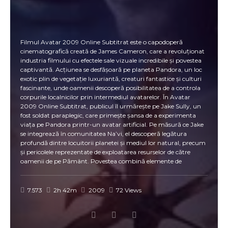
Filmul Avatar 2009 Online Subtitrat este o capodoperă
cinematografică creată de James Cameron, care a revoluționat
industria filmului cu efectele sale vizuale incredibile și povestea
captivantă. Acțiunea se desfășoară pe planeta Pandora, un loc
exotic plin de vegetație luxuriantă, creaturi fantastice și culturi
fascinante, unde oamenii descoperă posibilitatea de a controla
corpurile localnicilor prin intermediul avatarelor. În Avatar
2009 Online Subtitrat, publicul îl urmărește pe Jake Sully, un
fost soldat paraplegic, care primește șansa de a experimenta
viața pe Pandora printr-un avatar artificial. Pe măsură ce Jake
se integrează în comunitatea Na’vi, el descoperă legătura
profundă dintre locuitorii planetei și mediul lor natural, precum
și pericolele reprezentate de exploatarea resurselor de către
oamenii de pe Pământ. Povestea combină elemente de
aventură, acțiune, dragoste și reflecție ecologică, oferind o
experiență cinematografică completă. Unul dintre principalele
motive pentru care Avatar 2009 Online Subtitrat este atât de
7.573
2h 42m
2009
72 Views
apreciat este atenția la detalii în designul lumii Pandora, efectele
vizuale revoluționare și tehnologia 3D inovatoare care face ca
filmul să fie captivant atât pentru copii, cât și pentru adulți.
Publicul poate urmări fiecare scenă cu claritate și se poate