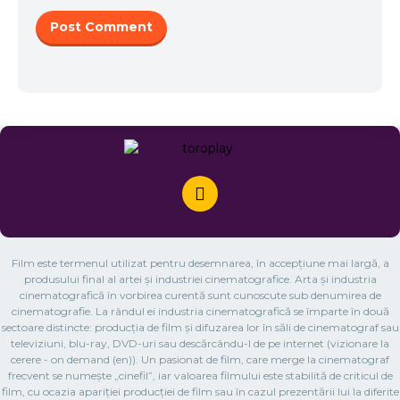
Film este termenul utilizat pentru desemnarea, în accepțiune mai largă, a
produsului final al artei și industriei cinematografice. Arta și industria
cinematografică în vorbirea curentă sunt cunoscute sub denumirea de
cinematografie. La rândul ei industria cinematografică se împarte în două
sectoare distincte: producția de film și difuzarea lor în săli de cinematograf sau
televiziuni, blu-ray, DVD-uri sau descărcându-l de pe internet (vizionare la
cerere - on demand (en)). Un pasionat de film, care merge la cinematograf
frecvent se numește „cinefil”, iar valoarea filmului este stabilită de criticul de
film, cu ocazia apariției producției de film sau în cazul prezentării lui la diferite