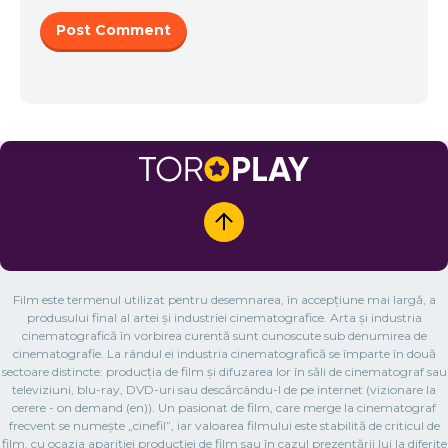
Film este termenul utilizat pentru desemnarea, în accepțiune mai largă, a
produsului final al artei și industriei cinematografice. Arta și industria
cinematografică în vorbirea curentă sunt cunoscute sub denumirea de
cinematografie. La rândul ei industria cinematografică se împarte în două
sectoare distincte: producția de film și difuzarea lor în săli de cinematograf sau
televiziuni, blu-ray, DVD-uri sau descărcându-l de pe internet (vizionare la
cerere - on demand (en)). Un pasionat de film, care merge la cinematograf
frecvent se numește „cinefil”, iar valoarea filmului este stabilită de criticul de
film, cu ocazia apariției producției de film sau în cazul prezentării lui la diferite