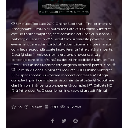
⏱️ 5 Minutes Too Late 2019 Online Subtitrat – Thriller Intens și
Emoționant Filmul 5 Minutes Too Late 2019 Online Subtitrat
este un thriller palpitant, care combină acțiunea cu suspansul
psihologic. Lansat în 2019, acest film urmărește povestea unui
eveniment care schimbă totul în doar câteva minute și arată
cum fiecare secundă poate face diferența între viață și moarte.
Dacă îți plac filmele cu ritm alert, tensiune constantă și
personaje care se confruntă cu decizii imposibile, 5 Minutes Too
Late 2019 Online Subtitrat este alegerea perfectă pentru tine. 🎯
💥 De ce să vizionezi 5 Minutes Too Late 2019 Online Subtitrat
🕵️‍♂️ Suspans continuu – fiecare moment contează 🔎 Intrigă
complexă, plină de mister și răsturnări de situație 🎧 Subtitrare
clară în română, pentru o experiență completă 📺 Calitate HD,
fără întreruperi 💻 Disponibil online, rapid și gratuit Filmul
urmărește un eveniment critic care se desfășoară în doar câteva
minute, dar cu efecte dramatice. Personajele sunt prinse între
decizii imposibile și consecințe ireversibile, iar tensiunea crește
5.9
1h 46m
2019
69 Views
cu fiecare clipă. 🎬 Detalii despre 5 minute film online 🗓️ An
lansare: 2019 📽️ Gen: Thriller, Acțiune 🎭 Regie: [Regizor
necunoscut/poți adăuga] ⏱️ Durată: Aproximativ 90 minute 🌍
Disponibil: Online, subtitrat în română 5 minute film online