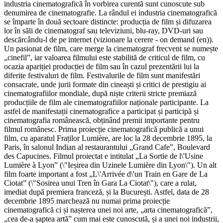
industria cinematografică în vorbirea curentă sunt cunoscute sub
denumirea de cinematografie. La rândul ei industria cinematografică
se împarte în două sectoare distincte: producția de film și difuzarea
lor în săli de cinematograf sau televiziuni, blu-ray, DVD-uri sau
descărcându-l de pe internet (vizionare la cerere - on demand (en)).
Un pasionat de film, care merge la cinematograf frecvent se numește
„cinefil”, iar valoarea filmului este stabilită de criticul de film, cu
ocazia apariției producției de film sau în cazul prezentării lui la
diferite festivaluri de film. Festivalurile de film sunt manifestări
consacrate, unde jurii formate din cineaști și critici de prestigiu ai
cinematografiilor mondiale, după niște criterii stricte premiază
producțiile de film ale cinematografiilor naționale participante. La
astfel de manifestații cinematografice a participat și participă și
cinematografia românească, obținând premii importante pentru
filmul românesc. Prima proiecție cinematografică publică a unui
film, cu aparatul Fraților Lumière, are loc la 28 decembrie 1895, la
Paris, în salonul Indian al restaurantului „Grand Cafe”, Boulevard
des Capucines. Filmul proiectat e intitulat „La Sortie de l\'Usine
Lumière à Lyon” (\"Ieșirea din Uzinele Lumière din Lyon\"). Un alt
film foarte important a fost „L\'Arrivée d\'un Train en Gare de La
Ciotat” (\"Sosirea unui Tren în Gara La Ciotat\"), care a rulat,
imediat după premiera franceză, și la București. Astfel, data de 28
decembrie 1895 marchează nu numai prima proiecție
cinematografică ci și nașterea unei noi arte, „arta cinematografică”,
„cea de-a șaptea artă” cum mai este cunoscută, și a unei noi industrii,