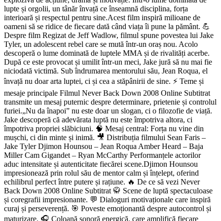
lupte și orgolii, un tânăr învață ce înseamnă disciplina, forța
interioară și respectul pentru sine.Acest film inspiră milioane de
oameni să se ridice de fiecare dată când viața îi pune la pământ. 💪
Despre film Regizat de Jeff Wadlow, filmul spune povestea lui Jake
Tyler, un adolescent rebel care se mută într-un oraș nou. Acolo
descoperă o lume dominată de luptele MMA și de rivalități acerbe.
După ce este provocat și umilit într-un meci, Jake jură să nu mai fie
niciodată victimă. Sub îndrumarea mentorului său, Jean Roqua, el
învață nu doar arta luptei, ci și cea a stăpânirii de sine. ⚡ Teme și
mesaje principale Filmul Never Back Down 2008 Online Subtitrat
transmite un mesaj puternic despre determinare, prietenie și controlul
furiei.„Nu da înapoi” nu este doar un slogan, ci o filozofie de viață.
Jake descoperă că adevărata luptă nu este împotriva altora, ci
împotriva propriei slăbiciuni. 🧠 Mesaj central: Forța nu vine din
mușchi, ci din minte și inimă. 🎥 Distribuția filmului Sean Faris –
Jake Tyler Djimon Hounsou – Jean Roqua Amber Heard – Baja
Miller Cam Gigandet – Ryan McCarthy Performanțele actorilor
aduc intensitate și autenticitate fiecărei scene.Djimon Hounsou
impresionează prin rolul său de mentor calm și înțelept, oferind
echilibrul perfect între putere și rațiune. 🔥 De ce să vezi Never
Back Down 2008 Online Subtitrat 🥋 Scene de luptă spectaculoase
și coregrafii impresionante. 💬 Dialoguri motivaționale care inspiră
curaj și perseverență. 🎯 Poveste emoționantă despre autocontrol și
maturizare. 🎧 Coloană sonoră energică, care amplifică fiecare