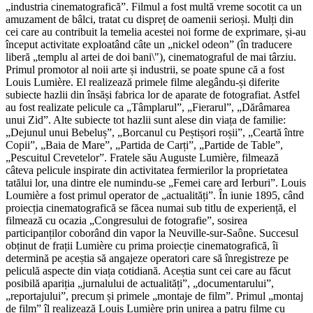
„industria cinematografică”. Filmul a fost multă vreme socotit ca un
amuzament de bâlci, tratat cu dispreț de oamenii serioși. Mulți din
cei care au contribuit la temelia acestei noi forme de exprimare, și-au
început activitate exploatând câte un „nickel odeon” (în traducere
liberă „templu al artei de doi bani\"), cinematograful de mai târziu.
Primul promotor al noii arte și industrii, se poate spune că a fost
Louis Lumière. El realizează primele filme alegându-și diferite
subiecte hazlii din însăși fabrica lor de aparate de fotografiat. Astfel
au fost realizate pelicule ca „Tâmplarul”, „Fierarul”, „Dărâmarea
unui Zid”. Alte subiecte tot hazlii sunt alese din viața de familie:
„Dejunul unui Bebeluș”, „Borcanul cu Peștișori roșii”, „Ceartă între
Copii”, „Baia de Mare”, „Partida de Carți”, „Partide de Table”,
„Pescuitul Crevetelor”. Fratele său Auguste Lumière, filmează
câteva pelicule inspirate din activitatea fermierilor la proprietatea
tatălui lor, una dintre ele numindu-se „Femei care ard Ierburi”. Louis
Loumière a fost primul operator de „actualități”. În iunie 1895, când
proiecția cinematografică se făcea numai sub titlu de experiență, el
filmează cu ocazia „Congresului de fotografie”, sosirea
participanților coborând din vapor la Neuville-sur-Saône. Succesul
obținut de frații Lumière cu prima proiecție cinematografică, îi
determină pe aceștia să angajeze operatori care să înregistreze pe
peliculă aspecte din viața cotidiană. Aceștia sunt cei care au făcut
posibilă apariția „jurnalului de actualități”, „documentarului”,
„reportajului”, precum și primele „montaje de film”. Primul „montaj
de film” îl realizează Louis Lumière prin unirea a patru filme cu