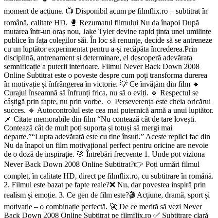
moment de acțiune. 📺 Disponibil acum pe filmflix.ro – subtitrat în
română, calitate HD. 🥊 Rezumatul filmului Nu da înapoi După
mutarea într-un oraș nou, Jake Tyler devine rapid ținta unei umilințe
publice în fața colegilor săi. În loc să renunțe, decide să se antreneze
cu un luptător experimentat pentru a-și recăpăta încrederea.Prin
disciplină, antrenament și determinare, el descoperă adevărata
semnificație a puterii interioare. Filmul Never Back Down 2008
Online Subtitrat este o poveste despre cum poți transforma durerea
în motivație și înfrângerea în victorie. 💡 Ce învățăm din film 🔹
Curajul înseamnă să înfrunți frica, nu să o eviți. 🔹 Respectul se
câștigă prin fapte, nu prin vorbe. 🔹 Perseverența este cheia oricărui
succes. 🔹 Autocontrolul este cea mai puternică armă a unui luptător.
📌 Citate memorabile din film “Nu contează cât de tare lovești.
Contează cât de mult poți suporta și totuși să mergi mai
departe.”“Lupta adevărată este cu tine însuți.” Aceste replici fac din
Nu da înapoi un film motivațional perfect pentru oricine are nevoie
de o doză de inspirație. 🎯 Întrebări frecvente 1. Unde pot viziona
Never Back Down 2008 Online Subtitrat?👉 Poți urmări filmul
complet, în calitate HD, direct pe filmflix.ro, cu subtitrare în română.
2. Filmul este bazat pe fapte reale?❌ Nu, dar povestea inspiră prin
realism și emoție. 3. Ce gen de film este?🎬 Acțiune, dramă, sport și
motivație – o combinație perfectă. 🚀 De ce merită să vezi Never
Back Down 2008 Online Subtitrat pe filmflix.ro ✅ Subtitrare clară