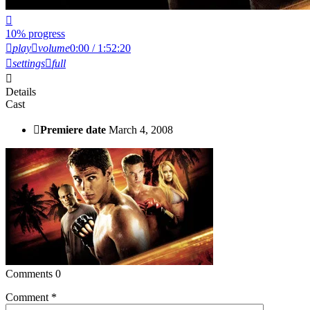
10% progress
play
volume
0:00 / 1:52:20
settings
full
Details
Cast
Premiere date
March 4, 2008
Comments
0
Comment
*