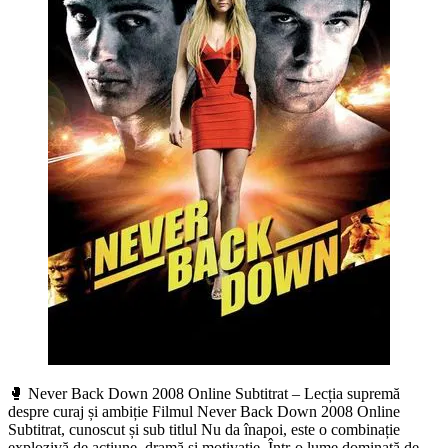
🥊 Never Back Down 2008 Online Subtitrat – Lecția supremă
despre curaj și ambiție Filmul Never Back Down 2008 Online
Subtitrat, cunoscut și sub titlul Nu da înapoi, este o combinație
explozivă de acțiune, dramă și motivație. Într-o lume dominată de