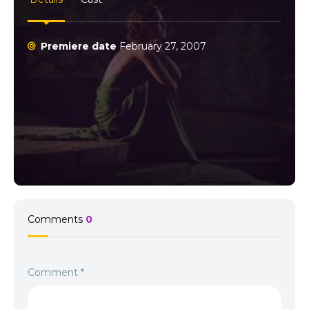
șterse, dar și despre speranța de iertare. Remușcarea devine
astfel un personaj în sine, prezent în fiecare cadru și fiecare
privire. 💡 Vizionarea acestui film este o experiență intensă,
Premiere date
February 27, 2007
perfectă pentru cei care iubesc dramele profunde și poveștile
care ating inima.
Comments
0
Comment
*