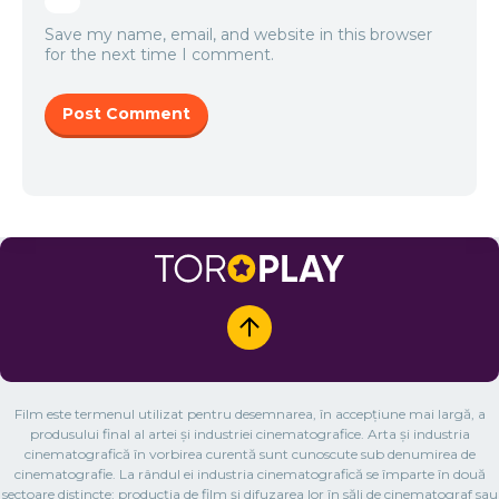
Save my name, email, and website in this browser
for the next time I comment.
Film este termenul utilizat pentru desemnarea, în accepțiune mai largă, a
produsului final al artei și industriei cinematografice. Arta și industria
cinematografică în vorbirea curentă sunt cunoscute sub denumirea de
cinematografie. La rândul ei industria cinematografică se împarte în două
sectoare distincte: producția de film și difuzarea lor în săli de cinematograf sau