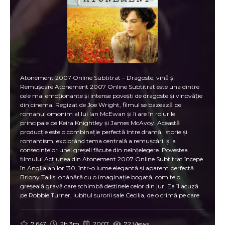
Atonement 2007 Online Subtitrat – Dragoste, vină și
Remușcare Atonement 2007 Online Subtitrat este una dintre
cele mai emoționante și intense povești de dragoste și vinovăție
din cinema. Regizat de Joe Wright, filmul se bazează pe
romanul omonim al lui Ian McEwan și îi are în rolurile
principale pe Keira Knightley și James McAvoy. Această
producție este o combinație perfectă între dramă, istorie și
romantism, explorând tema centrală a remușcării și a
consecințelor unei greșeli făcute din neînțelegere. Povestea
filmului Acțiunea din Atonement 2007 Online Subtitrat începe
în Anglia anilor ’30, într-o lume elegantă și aparent perfectă.
Briony Tallis, o tânără cu o imaginație bogată, comite o
greșeală gravă care schimbă destinele celor din jur. Ea îl acuză
pe Robbie Turner, iubitul surorii sale Cecilia, de o crimă pe care
nu a comis-o. Această acuzație declanșează o tragedie de
proporții. Pe măsură ce războiul izbucnește, viețile tuturor se
destramă. Totuși, tema centrală a filmului rămâne
7.647
2h 3m
2007
72 Views