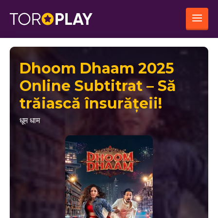
Dhoom Dhaam 2025
Online Subtitrat – Să
trăiască însurățeii!
धूम धाम