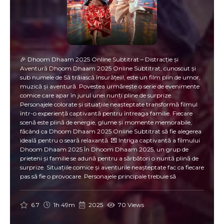
🎉 Dhoom Dhaam 2025 Online Subtitrat – Distracție și
Aventură Dhoom Dhaam 2025 Online Subtitrat, cunoscut și
sub numele de Să trăiască însurățeii!, este un film plin de umor,
muzică și aventură. Povestea urmărește o serie de evenimente
comice care apar în jurul unei nunți pline de surprize.
Personajele colorate și situațiile neașteptate transformă filmul
într-o experiență captivantă pentru întreaga familie. Fiecare
scenă este plină de energie, glume și momente memorabile,
făcând ca Dhoom Dhaam 2025 Online Subtitrat să fie alegerea
ideală pentru o seară relaxantă. 💌 Intriga captivantă a filmului
Dhoom Dhaam 2025 În Dhoom Dhaam 2025, un grup de
prieteni și familie se adună pentru a sărbători o nuntă plină de
surprize. Situațiile comice și aventurile neașteptate fac ca fiecare
pas să fie o provocare. Personajele principale trebuie să
depășească obstacole amuzante și situații imposibile pentru ca
ziua cea mare să fie de neuitat. ✨ Temele principale includ: 💍 Să
trăiască însurățeii! – momente de sărbătoare și iubire 😂
6.7
1h 49m
2025
70 Views
Comedie și umor – glume care te fac să râzi în hohote 🎶 Muzică
și dans – soundtrack vibrant și memorabil 🌟 Prietenie și familie