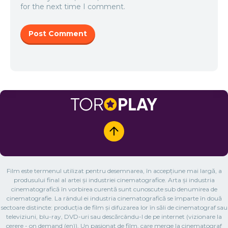
for the next time I comment.
Film este termenul utilizat pentru desemnarea, în accepțiune mai largă, a
produsului final al artei și industriei cinematografice. Arta și industria
cinematografică în vorbirea curentă sunt cunoscute sub denumirea de
cinematografie. La rândul ei industria cinematografică se împarte în două
sectoare distincte: producția de film și difuzarea lor în săli de cinematograf sau
televiziuni, blu-ray, DVD-uri sau descărcându-l de pe internet (vizionare la
cerere - on demand (en)). Un pasionat de film, care merge la cinematograf