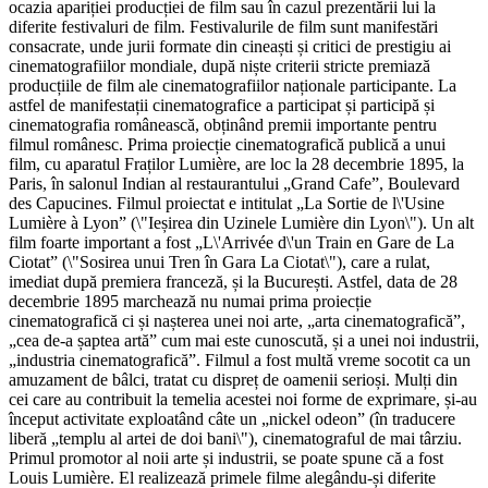
ocazia apariției producției de film sau în cazul prezentării lui la
diferite festivaluri de film. Festivalurile de film sunt manifestări
consacrate, unde jurii formate din cineaști și critici de prestigiu ai
cinematografiilor mondiale, după niște criterii stricte premiază
producțiile de film ale cinematografiilor naționale participante. La
astfel de manifestații cinematografice a participat și participă și
cinematografia românească, obținând premii importante pentru
filmul românesc. Prima proiecție cinematografică publică a unui
film, cu aparatul Fraților Lumière, are loc la 28 decembrie 1895, la
Paris, în salonul Indian al restaurantului „Grand Cafe”, Boulevard
des Capucines. Filmul proiectat e intitulat „La Sortie de l\'Usine
Lumière à Lyon” (\"Ieșirea din Uzinele Lumière din Lyon\"). Un alt
film foarte important a fost „L\'Arrivée d\'un Train en Gare de La
Ciotat” (\"Sosirea unui Tren în Gara La Ciotat\"), care a rulat,
imediat după premiera franceză, și la București. Astfel, data de 28
decembrie 1895 marchează nu numai prima proiecție
cinematografică ci și nașterea unei noi arte, „arta cinematografică”,
„cea de-a șaptea artă” cum mai este cunoscută, și a unei noi industrii,
„industria cinematografică”. Filmul a fost multă vreme socotit ca un
amuzament de bâlci, tratat cu dispreț de oamenii serioși. Mulți din
cei care au contribuit la temelia acestei noi forme de exprimare, și-au
început activitate exploatând câte un „nickel odeon” (în traducere
liberă „templu al artei de doi bani\"), cinematograful de mai târziu.
Primul promotor al noii arte și industrii, se poate spune că a fost
Louis Lumière. El realizează primele filme alegându-și diferite