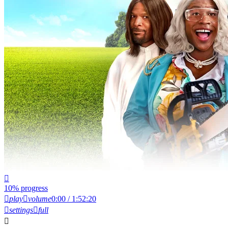
10% progress
play
volume
0:00 / 1:52:20
settings
full