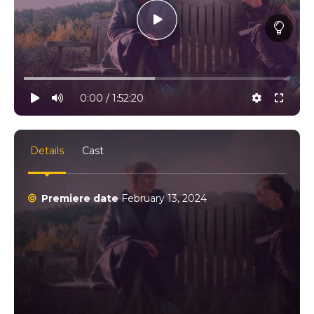
10% progress
play
volume
0:00 / 1:52:20
settings
full
Details
Cast
Premiere date
February 13, 2024