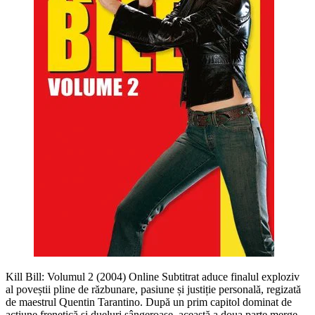
Kill Bill: Volumul 2 (2004) Online Subtitrat aduce finalul exploziv
al poveștii pline de răzbunare, pasiune și justiție personală, regizată
de maestrul Quentin Tarantino. După un prim capitol dominat de
acțiune frenetică și dueluri sângeroase, această a doua parte merge