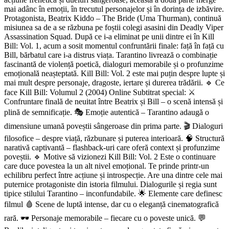
mai adânc în emoții, în trecutul personajelor și în dorința de izbăvire.
Protagonista, Beatrix Kiddo – The Bride (Uma Thurman), continuă
misiunea sa de a se răzbuna pe foștii colegi asasini din Deadly Viper
Assassination Squad. După ce i-a eliminat pe unii dintre ei în Kill
Bill: Vol. 1, acum a sosit momentul confruntării finale: față în față cu
Bill, bărbatul care i-a distrus viața. Tarantino livrează o combinație
fascinantă de violență poetică, dialoguri memorabile și o profunzime
emoțională neașteptată. Kill Bill: Vol. 2 este mai puțin despre lupte și
mai mult despre personaje, dragoste, iertare și durerea trădării. 🔹 Ce
face Kill Bill: Volumul 2 (2004) Online Subtitrat special: ⚔️
Confruntare finală de neuitat între Beatrix și Bill – o scenă intensă și
plină de semnificație. 🎭 Emoție autentică – Tarantino adaugă o
dimensiune umană poveștii sângeroase din prima parte. 🎬 Dialoguri
filosofice – despre viață, răzbunare și puterea interioară. 🧠 Structură
narativă captivantă – flashback-uri care oferă context și profunzime
poveștii. 🔹 Motive să vizionezi Kill Bill: Vol. 2 Este o continuare
care duce povestea la un alt nivel emoțional. Te prinde printr-un
echilibru perfect între acțiune și introspecție. Are una dintre cele mai
puternice protagoniste din istoria filmului. Dialogurile și regia sunt
tipice stilului Tarantino – inconfundabile. 🌟 Elemente care definesc
filmul 🩸 Scene de luptă intense, dar cu o eleganță cinematografică
rară. 🕶️ Personaje memorabile – fiecare cu o poveste unică. 💬