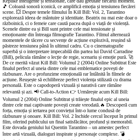
Replike inteligente și tensionate, care dau greutate fiecărui moment.
🎵 Coloană sonoră iconică, ce amplifică emoția și tensiunea fiecărei
scene. 💥 Despre temele filmului În Kill Bill: Vol. 2, Tarantino
explorează ideea de mântuire și identitate. Beatrix nu mai este doar o
războinică, ci o femeie care caută pacea după o viață de violență.
Scenele dintre ea și Bill sunt printre cele mai tensionate și
emoționante din întreaga filmografie Tarantino. Filmul alternează
momentele de tăcere cu secvențe de acțiune explozivă, reușind să
păstreze tensiunea până în ultimul cadru. Cu o cinematografie
superbă și o interpretare impecabilă din partea lui David Carradine
(Bill), pelicula rămâne o lecție de regie, scenariu și emoție pură. 🚀
De ce merită văzut Kill Bill: Volumul 2 (2004) Online Subtitrat Este
finalul perfect al uneia dintre cele mai emblematice povești de
răzbunare. Are o profunzime emoțională rar întâlnită în filmele de
acțiune. Reușește să echilibreze perfect violența stilizată cu drama
personală. Este o capodoperă vizuală și narativă care rămâne
relevantă și azi. 📢 Call-to-Action 👉 Urmărește acum Kill Bill:
Volumul 2 (2004) Online Subtitrat și trăiește finalul epic al uneia
dintre cele mai captivante povești create vreodată.🔥 Descoperă cum
forța, emoția și iertarea pot conviețui într-o lume condusă de
răzbunare și onoare. Kill Bill: Vol. 2 închide cercul început în primul
film, oferind publicului un final satisfăcător, profund și memorabil.
Este dovada geniului lui Quentin Tarantino – un amestec perfect
între artă vizuală, dialoguri inspirate și personaje complexe. 💣