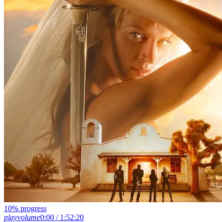
10% progress
play
volume
0:00 / 1:52:20