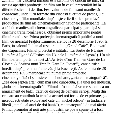
„cinefil”, iar valoarea filmului este stabilită de criticul de film, cu
ocazia apariției producției de film sau în cazul prezentării lui la
diferite festivaluri de film. Festivalurile de film sunt manifestări
consacrate, unde jurii formate din cineaști și critici de prestigiu ai
cinematografiilor mondiale, după niște criterii stricte premiază
producțiile de film ale cinematografiilor naționale participante. La
astfel de manifestații cinematografice a participat și participă și
cinematografia românească, obținând premii importante pentru
filmul românesc. Prima proiecție cinematografică publică a unui
film, cu aparatul Fraților Lumière, are loc la 28 decembrie 1895, la
Paris, în salonul Indian al restaurantului „Grand Cafe”, Boulevard
des Capucines. Filmul proiectat e intitulat „La Sortie de l\'Usine
Lumière à Lyon” (\"Ieșirea din Uzinele Lumière din Lyon\"). Un alt
film foarte important a fost „L\'Arrivée d\'un Train en Gare de La
Ciotat” (\"Sosirea unui Tren în Gara La Ciotat\"), care a rulat,
imediat după premiera franceză, și la București. Astfel, data de 28
decembrie 1895 marchează nu numai prima proiecție
cinematografică ci și nașterea unei noi arte, „arta cinematografică”,
„cea de-a șaptea artă” cum mai este cunoscută, și a unei noi industrii,
„industria cinematografică”. Filmul a fost multă vreme socotit ca un
amuzament de bâlci, tratat cu dispreț de oamenii serioși. Mulți din
cei care au contribuit la temelia acestei noi forme de exprimare, și-au
început activitate exploatând câte un „nickel odeon” (în traducere
liberă „templu al artei de doi bani\"), cinematograful de mai târziu.
Primul promotor al noii arte și industrii, se poate spune că a fost